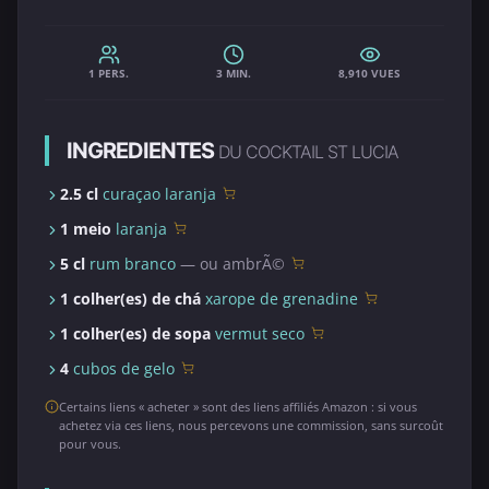
1 PERS.
3 MIN.
8,910 VUES
INGREDIENTES
DU COCKTAIL ST LUCIA
2.5 cl
curaçao laranja
1 meio
laranja
5 cl
rum branco
— ou ambrÃ©
1 colher(es) de chá
xarope de grenadine
1 colher(es) de sopa
vermut seco
4
cubos de gelo
Certains liens « acheter » sont des liens affiliés Amazon : si vous
achetez via ces liens, nous percevons une commission, sans surcoût
pour vous.