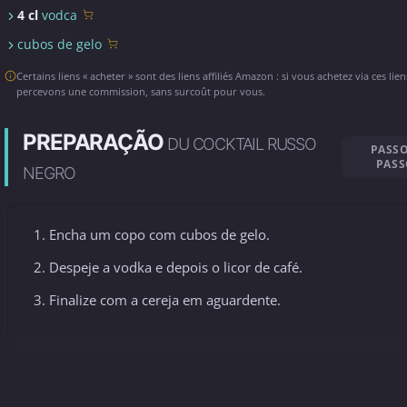
4 cl
vodca
cubos de gelo
Certains liens « acheter » sont des liens affiliés Amazon : si vous achetez via ces lie
percevons une commission, sans surcoût pour vous.
PREPARAÇÃO
DU COCKTAIL RUSSO
PASSO
PAS
NEGRO
Encha um copo com cubos de gelo.
Despeje a vodka e depois o licor de café.
Finalize com a cereja em aguardente.