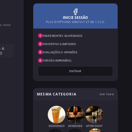
INICIE SESSÃO
PLUS D'OPTIONS GRATUIT ET EN 1 CLIC
ns, nous
INGREDIENTES GUARDADOS
1
FAVORITOS ILIMITADOS
2
 A
AVALIAÇÕES E OPINIÕES
3
SO
VERSÃO IMPRIMÍVEL
4
ENTRAR
MESMA CATEGORIA
VER TUDO
DESPERADO
AFINIDADE
AFTER EIGHT