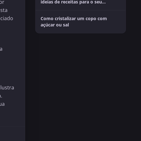
or
ideias de receitas para o seu
momento a dois
esta
ociado
Como cristalizar um copo com
açúcar ou sal
da
lustra
.
ua