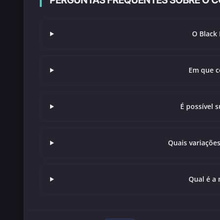
PERGUNTAS FREQUENTES SOBRE O C
O Black 
Em que c
É possível s
Quais variações
Qual é a 