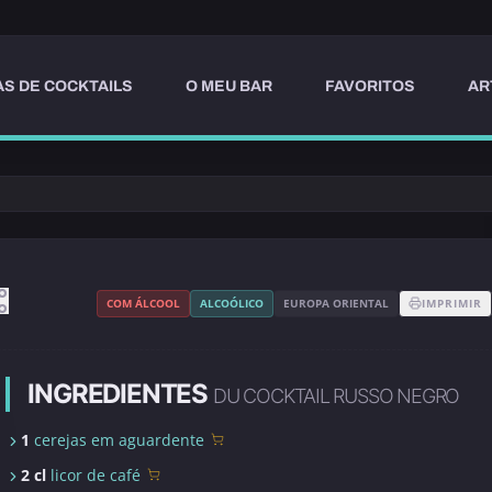
AS DE COCKTAILS
O MEU BAR
FAVORITOS
AR
COM ÁLCOOL
ALCOÓLICO
EUROPA ORIENTAL
IMPRIMIR
INGREDIENTES
DU COCKTAIL RUSSO NEGRO
1
cerejas em aguardente
2 cl
licor de café