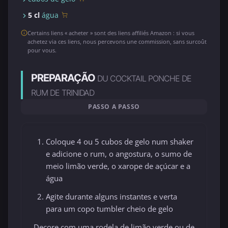
5 cl
água
Certains liens « acheter » sont des liens affiliés Amazon : si vous
achetez via ces liens, nous percevons une commission, sans surcoût
pour vous.
PREPARAÇÃO
DU COCKTAIL PONCHE DE
RUM DE TRINIDAD
PASSO A PASSO
Coloque 4 ou 5 cubos de gelo num shaker
e adicione o rum, o angostura, o sumo de
meio limão verde, o xarope de açúcar e a
água
Agite durante alguns instantes e verta
para um copo tumbler cheio de gelo
Decore com uma rodela de limão verde ou de