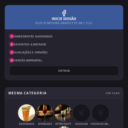
INICIE SESSÃO
PLUS D'OPTIONS GRATUIT ET EN 1 CLIC
INGREDIENTES GUARDADOS
1
FAVORITOS ILIMITADOS
2
AVALIAÇÕES E OPINIÕES
3
VERSÃO IMPRIMÍVEL
4
ENTRAR
MESMA CATEGORIA
VER TUDO
DESPERADO
AFINIDADE
AFTER EIGHT
GAUGUIN
CHUVA DE ABRIL