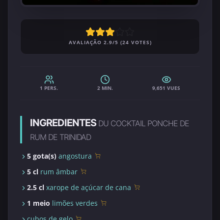
AVALIAÇÃO 2.9/5 (24 VOTES)
1 PERS.
2 MIN.
9,651 VUES
INGREDIENTES
DU COCKTAIL PONCHE DE
RUM DE TRINIDAD
5 gota(s)
angostura
5 cl
rum âmbar
2.5 cl
xarope de açúcar de cana
1 meio
limões verdes
cubos de gelo