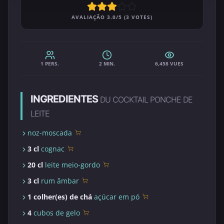
AVALIAÇÃO 3.0/5 (3 VOTES)
1 PERS.
2 MIN.
6,458 VUES
INGREDIENTES
DU COCKTAIL PONCHE DE
LEITE
noz-moscada
3 cl
cognac
20 cl
leite meio-gordo
3 cl
rum âmbar
1 colher(es) de chá
açúcar em pó
4
cubos de gelo