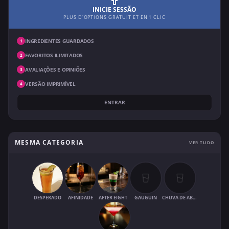
INICIE SESSÃO
PLUS D'OPTIONS GRATUIT ET EN 1 CLIC
INGREDIENTES GUARDADOS
1
FAVORITOS ILIMITADOS
2
AVALIAÇÕES E OPINIÕES
3
VERSÃO IMPRIMÍVEL
4
ENTRAR
MESMA CATEGORIA
VER TUDO
DESPERADO
AFINIDADE
AFTER EIGHT
GAUGUIN
CHUVA DE ABRIL