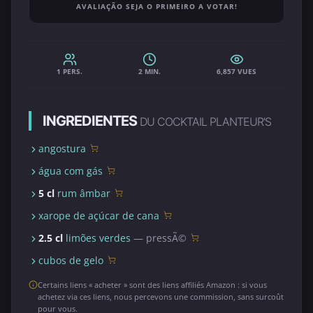
AVALIAÇÃO SEJA O PRIMEIRO A VOTAR!
1 PERS.
2 MIN.
6,857 VUES
INGREDIENTES
DU COCKTAIL PLANTEUR'S
angostura
água com gás
5 cl
rum âmbar
xarope de açúcar de cana
2.5 cl
limões verdes
— pressÃ©
cubos de gelo
Certains liens « acheter » sont des liens affiliés Amazon : si vous
achetez via ces liens, nous percevons une commission, sans surcoût
pour vous.