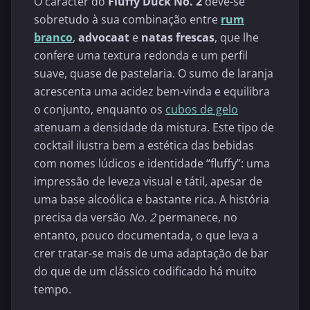
O carácter do
Fluffy Duck No. 2
deve-se
sobretudo à sua combinação entre
rum
branco
,
advocaat
e
natas frescas
, que lhe
confere uma textura redonda e um perfil
suave, quase de pastelaria. O sumo de laranja
acrescenta uma acidez bem-vinda e equilibra
o conjunto, enquanto os
cubos de gelo
atenuam a densidade da mistura. Este tipo de
cocktail ilustra bem a estética das bebidas
com nomes lúdicos e identidade “fluffy”: uma
impressão de leveza visual e tátil, apesar de
uma base alcoólica e bastante rica. A história
precisa da versão
No. 2
permanece, no
entanto, pouco documentada, o que leva a
crer tratar-se mais de uma adaptação de bar
do que de um clássico codificado há muito
tempo.