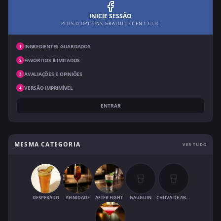
INICIE SESSÃO
PLUS D'OPTIONS GRATUIT ET EN 1 CLIC
INGREDIENTES GUARDADOS
1
FAVORITOS ILIMITADOS
2
AVALIAÇÕES E OPINIÕES
3
VERSÃO IMPRIMÍVEL
4
ENTRAR
MESMA CATEGORIA
VER TUDO
DESPERADO
AFINIDADE
AFTER EIGHT
GAUGUIN
CHUVA DE ABRIL