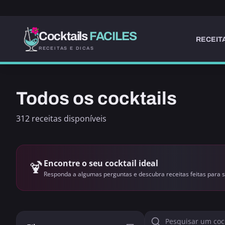
Cocktails
FACILES
RECEIT
RECEITAS E DICAS
Todos os cocktails
312 receitas disponíveis
🍹
Encontre o seu cocktail ideal
Responda a algumas perguntas e descubra receitas feitas para s
ALCOÓLICO
LONDRES
LONG DRINK
ALCOÓLICO
ESCÓCIA
ORANGE BLOSSO