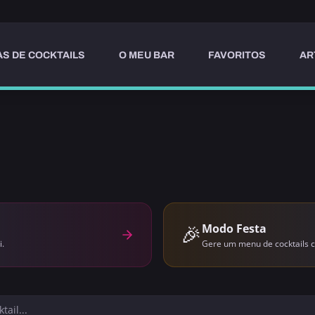
AS DE COCKTAILS
O MEU BAR
FAVORITOS
AR
🎉
Modo Festa
i.
Gere um menu de cocktails c
FRUTADO
ALCOÓLICO
ITÁLIA
ALCOÓLICO
LONDRES
ALCOÓLICO
REFRESCANTE
AMARGO
REFRESCANTE
AMARGO
APERITIVO
APERITIVO
APERITIVO
LONG DRINK
SEM ÁLCOO
M
DAÏQUIR