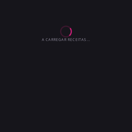
EXTRA-SECO
MARTINI
4.2
3.6
3.6
3.0
4.1
4.5
3.7
A CARREGAR RECEITAS...