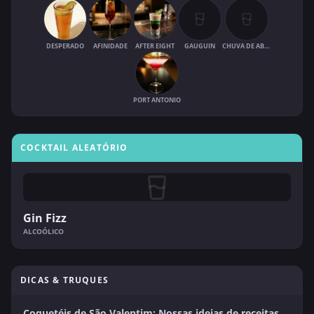
DESPERADO
AFINIDADE
AFTER EIGHT
GAUGUIN
CHUVA DE ABRIL
PORT ANTONIO
COCKTAIL ALEATÓRIO
Gin Fizz
ALCOÓLICO
DICAS & TRUQUES
Coquetéis de São Valentim: Nossas ideias de receitas