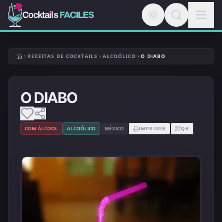
Cocktails
FACILES
RECEITAS DE COCKTAILS
ALCOÓLICO
O DIABO
O DIABO
COM ÁLCOOL
ALCOÓLICO
MÉXICO
IMPRIMIR
QR