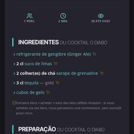
1 PERS.
2 MIN.
20,573 VUES
INGREDIENTES
DU COCKTAIL O DIABO
refrigerante de gengibre (Ginger Ale)
2 cl
suco de limas
2 colher(es) de chá
xarope de grenadine
3 cl
tequila
— gold
cubos de gelo
Certains liens « acheter » sont des liens affiliés Amazon : si vous
achetez via ces liens, nous percevons une commission, sans surcoût
pour vous.
PREPARAÇÃO
DU COCKTAIL O DIABO