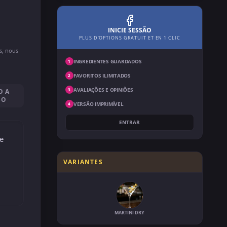
INICIE SESSÃO
PLUS D'OPTIONS GRATUIT ET EN 1 CLIC
ns, nous
INGREDIENTES GUARDADOS
1
FAVORITOS ILIMITADOS
2
AVALIAÇÕES E OPINIÕES
3
O A
SO
VERSÃO IMPRIMÍVEL
4
ENTRAR
e
VARIANTES
MARTINI DRY