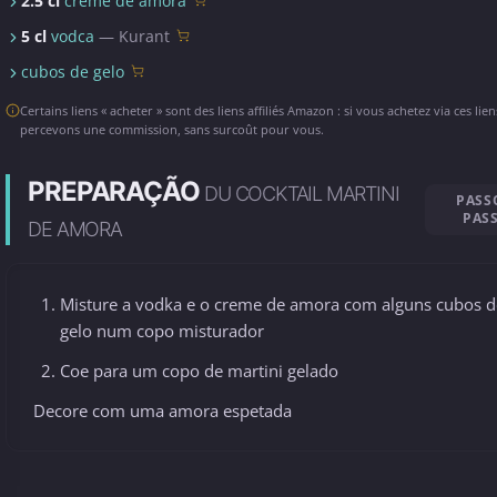
2.5 cl
creme de amora
5 cl
vodca
— Kurant
cubos de gelo
Certains liens « acheter » sont des liens affiliés Amazon : si vous achetez via ces lie
percevons une commission, sans surcoût pour vous.
PREPARAÇÃO
DU COCKTAIL MARTINI
PASS
PAS
DE AMORA
Misture a vodka e o creme de amora com alguns cubos d
gelo num copo misturador
Coe para um copo de martini gelado
Decore com uma amora espetada