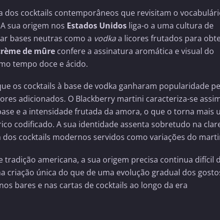
ia dos cocktails contemporâneos que revisitam o vocabulár
. A sua origem nos
Estados Unidos
liga-o a uma cultura de
ciar bases neutras como a
vodka
a licores frutados para obt
crème de mûre
confere a assinatura aromática e visual do
smo tempo doce e ácido.
ue os cocktails à base de vodka ganharam popularidade pe
bores adicionados. O Blackberry martini caracteriza-se assi
 base e a intensidade frutada da amora, o que o torna mais
rico codificado. A sua identidade assenta sobretudo na clar
ca dos cocktails modernos servidos como variações do marti
tradição americana, a sua origem precisa continua difícil 
 criação única do que de uma evolução gradual dos gosto
nos bares e nas cartas de cocktails ao longo da era