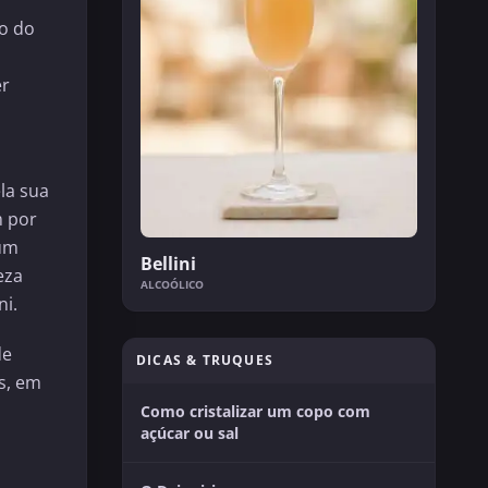
io do
er
la sua
m por
 um
Bellini
eza
ALCOÓLICO
ni.
de
DICAS & TRUQUES
s, em
Como cristalizar um copo com
açúcar ou sal