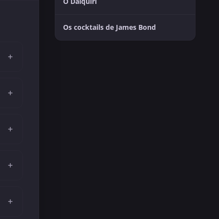
O Daiquiri
Os cocktails de James Bond
+
+
+
+
+