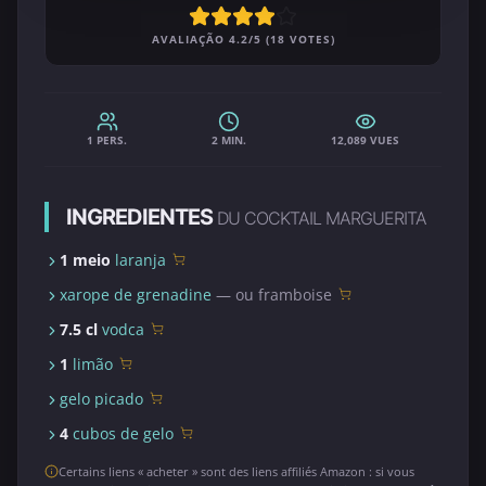
AVALIAÇÃO 4.2/5 (18 VOTES)
1 PERS.
2 MIN.
12,089 VUES
INGREDIENTES
DU COCKTAIL MARGUERITA
1 meio
laranja
xarope de grenadine
— ou framboise
7.5 cl
vodca
1
limão
gelo picado
4
cubos de gelo
Certains liens « acheter » sont des liens affiliés Amazon : si vous