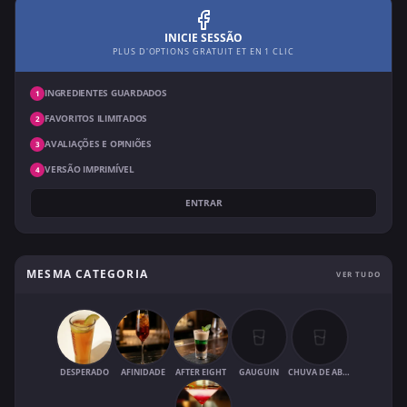
INICIE SESSÃO
PLUS D'OPTIONS GRATUIT ET EN 1 CLIC
INGREDIENTES GUARDADOS
1
FAVORITOS ILIMITADOS
2
AVALIAÇÕES E OPINIÕES
3
VERSÃO IMPRIMÍVEL
4
ENTRAR
MESMA CATEGORIA
VER TUDO
DESPERADO
AFINIDADE
AFTER EIGHT
GAUGUIN
CHUVA DE ABRIL