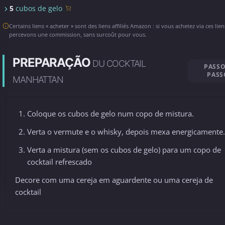
5
cubos de gelo
Certains liens « acheter » sont des liens affiliés Amazon : si vous achetez via ces lie
percevons une commission, sans surcoût pour vous.
PREPARAÇÃO
DU COCKTAIL
PASSO
PASS
MANHATTAN
Coloque os cubos de gelo num copo de mistura.
Verta o vermute e o whisky, depois mexa energicamente
Verta a mistura (sem os cubos de gelo) para um copo de
cocktail refrescado
Decore com uma cereja em aguardente ou uma cereja de
cocktail