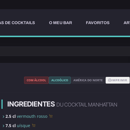
AS DE COCKTAILS
O MEU BAR
FAVORITOS
AR
COM ÁLCOOL
ALCOÓLICO
AMÉRICA DO NORTE
IMPRIMIR
INGREDIENTES
DU COCKTAIL MANHATTAN
2.5 cl
vermouth rosso
7.5 cl
uísque