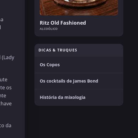
na
Ritz Old Fashioned
l
ALCOÓLICO
DICAS & TRUQUES
 (Lady
Os Copos
mute
Os cocktails de James Bond
te os
nte
História da mixologia
chave
co da