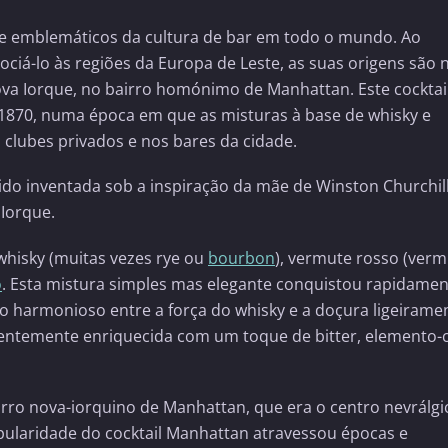
 e emblemáticos da cultura de bar em todo o mundo. Ao
ociá-lo às regiões da Europa de Leste, as suas origens são 
va Iorque, no bairro homónimo de Manhattan. Este cocktai
os 1870, numa época em que as misturas à base de whisky e
lubes privados e nos bares da cidade.
sido inventada sob a inspiração da mãe de Winston Churchill
Iorque.
hisky (muitas vezes rye ou
bourbon
), vermute rosso (ver
o
. Esta mistura simples mas elegante conquistou rapidamen
rio harmonioso entre a força do whisky e a doçura ligeirame
quentemente enriquecida com um toque de bitter, elemento-
rro nova-iorquino de Manhattan, que era o centro nevrálgi
popularidade do cocktail Manhattan atravessou épocas e