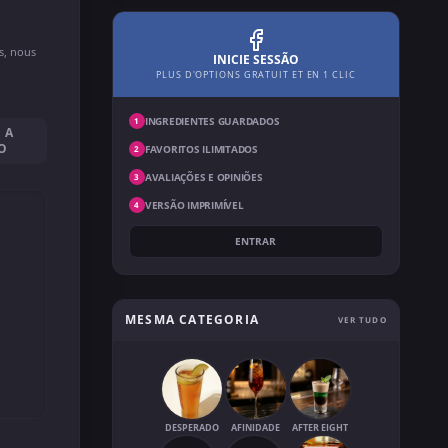
ns, nous
INICIE SESSÃO
PLUS D'OPTIONS GRATUIT ET EN 1 CLIC
INGREDIENTES GUARDADOS
1
 A
O
FAVORITOS ILIMITADOS
2
AVALIAÇÕES E OPINIÕES
3
VERSÃO IMPRIMÍVEL
4
ENTRAR
.
MESMA CATEGORIA
VER TUDO
DESPERADO
AFINIDADE
AFTER EIGHT