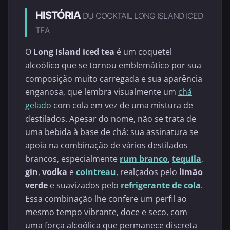
HISTÓRIA
DU COCKTAIL LONG ISLAND ICED
TEA
O
Long Island iced tea
é um coquetel
alcoólico que se tornou emblemático por sua
composição muito carregada e sua aparência
enganosa, que lembra visualmente um
chá
gelado
com cola em vez de uma mistura de
destilados. Apesar do nome, não se trata de
uma bebida à base de chá: sua assinatura se
apoia na combinação de vários destilados
brancos, especialmente
rum branco
,
tequila
,
gin
,
vodka
e
cointreau
, realçados pelo
limão
verde
e suavizados pelo
refrigerante de cola
.
Essa combinação lhe confere um perfil ao
mesmo tempo vibrante, doce e seco, com
uma força alcoólica que permanece discreta