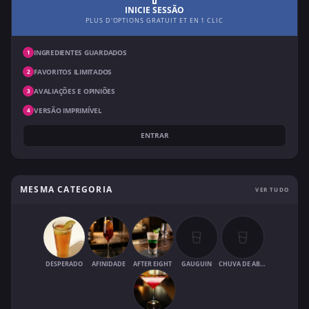
INICIE SESSÃO
PLUS D'OPTIONS GRATUIT ET EN 1 CLIC
INGREDIENTES GUARDADOS
1
FAVORITOS ILIMITADOS
2
AVALIAÇÕES E OPINIÕES
3
VERSÃO IMPRIMÍVEL
4
ENTRAR
MESMA CATEGORIA
VER TUDO
DESPERADO
AFINIDADE
AFTER EIGHT
GAUGUIN
CHUVA DE ABRIL