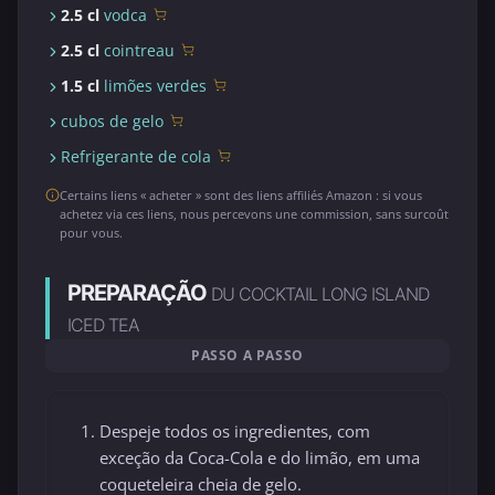
2.5 cl
vodca
2.5 cl
cointreau
1.5 cl
limões verdes
cubos de gelo
Refrigerante de cola
Certains liens « acheter » sont des liens affiliés Amazon : si vous
achetez via ces liens, nous percevons une commission, sans surcoût
pour vous.
PREPARAÇÃO
DU COCKTAIL LONG ISLAND
ICED TEA
PASSO A PASSO
Despeje todos os ingredientes, com
exceção da Coca-Cola e do limão, em uma
coqueteleira cheia de gelo.