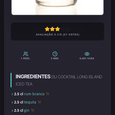
AVALIAÇÃO 3.1/5 (21 VOTES)
1 PERS.
3 MIN.
9,491 VUES
INGREDIENTES
DU COCKTAIL LONG ISLAND
ICED TEA
2.5 cl
rum branco
2.5 cl
tequila
2.5 cl
gin