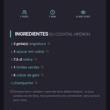
1 PERS.
1 MIN.
9,408 VUES
INGREDIENTES
DU COCKTAIL HIPÉRION
3 gota(s)
angostura
1
açúcar em cubos
7.5 cl
vodca
1
limões verdes
5
cubos de gelo
champanhe
Certains liens « acheter » sont des liens affiliés Amazon : si vous
achetez via ces liens, nous percevons une commission, sans surcoût
pour vous.