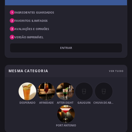
INGREDIENTES GUARDADOS
1
FAVORITOS ILIMITADOS
2
AVALIAÇÕES E OPINIÕES
3
VERSÃO IMPRIMÍVEL
4
ENTRAR
MESMA CATEGORIA
VER TUDO
DESPERADO
AFINIDADE
AFTER EIGHT
GAUGUIN
CHUVA DE ABRIL
PORT ANTONIO