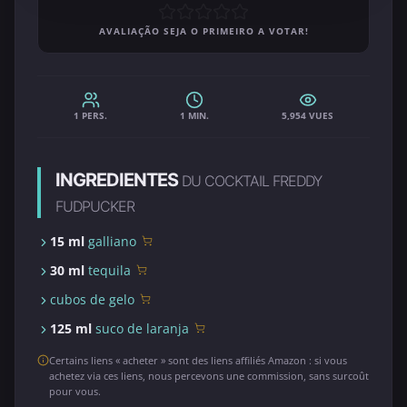
AVALIAÇÃO SEJA O PRIMEIRO A VOTAR!
1 PERS.
1 MIN.
5,954 VUES
INGREDIENTES
DU COCKTAIL FREDDY
FUDPUCKER
15 ml
galliano
30 ml
tequila
cubos de gelo
125 ml
suco de laranja
Certains liens « acheter » sont des liens affiliés Amazon : si vous
achetez via ces liens, nous percevons une commission, sans surcoût
pour vous.