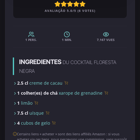
AVALIAÇÃO 5.0/5 (6 VOTES)
1 PERS.
1 MIN.
7,167 VUES
INGREDIENTES
DU COCKTAIL FLORESTA
NEGRA
2.5 cl
creme de cacau
1 colher(es) de chá
xarope de grenadine
1
limão
7.5 cl
uísque
4
cubos de gelo
Certains liens « acheter » sont des liens affiliés Amazon : si vous
achetez via ces liens, nous percevons une commission, sans surcoût