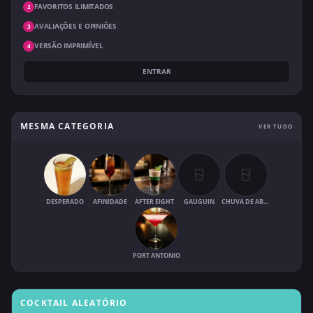
FAVORITOS ILIMITADOS
2
AVALIAÇÕES E OPINIÕES
3
VERSÃO IMPRIMÍVEL
4
ENTRAR
MESMA CATEGORIA
VER TUDO
DESPERADO
AFINIDADE
AFTER EIGHT
GAUGUIN
CHUVA DE ABRIL
PORT ANTONIO
COCKTAIL ALEATÓRIO