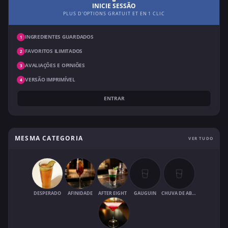
INICIE SESSÃO
PLUS D'OPTIONS GRATUIT ET EN 1 CLIC
INGREDIENTES GUARDADOS
1
FAVORITOS ILIMITADOS
2
AVALIAÇÕES E OPINIÕES
3
VERSÃO IMPRIMÍVEL
4
ENTRAR
MESMA CATEGORIA
VER TUDO
DESPERADO
AFINIDADE
AFTER EIGHT
GAUGUIN
CHUVA DE ABRIL