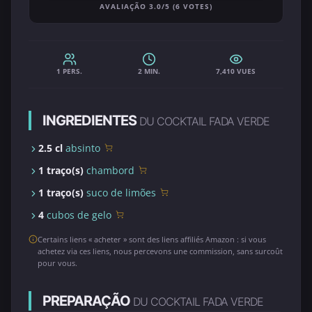
AVALIAÇÃO 3.0/5 (6 VOTES)
1 PERS.
2 MIN.
7,410 VUES
INGREDIENTES
DU COCKTAIL FADA VERDE
2.5 cl
absinto
1 traço(s)
chambord
1 traço(s)
suco de limões
4
cubos de gelo
Certains liens « acheter » sont des liens affiliés Amazon : si vous
achetez via ces liens, nous percevons une commission, sans surcoût
pour vous.
PREPARAÇÃO
DU COCKTAIL FADA VERDE