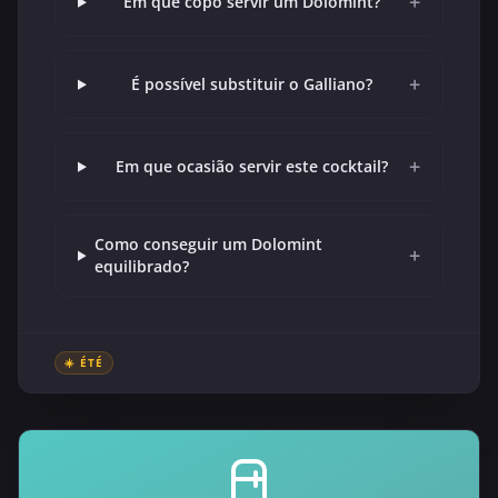
+
Em que copo servir um Dolomint?
+
É possível substituir o Galliano?
+
Em que ocasião servir este cocktail?
Como conseguir um Dolomint
+
equilibrado?
☀️ ÉTÉ