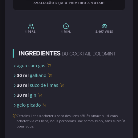
AVALIAÇÃO SEJA O PRIMEIRO A VOTAR!
1 PERS.
1 MIN.
5,467 VUES
INGREDIENTES
DU COCKTAIL DOLOMINT
água com gás
30 ml
galliano
30 ml
suco de limas
30 ml
gin
gelo picado
Certains liens « acheter » sont des liens affiliés Amazon : si vous
achetez via ces liens, nous percevons une commission, sans surcoût
pour vous.