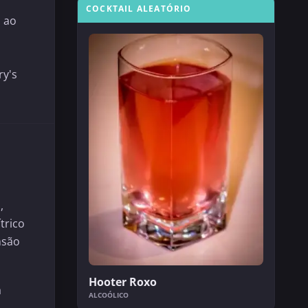
COCKTAIL ALEATÓRIO
 ao
ry's
,
trico
nsão
Hooter Roxo
a
ALCOÓLICO