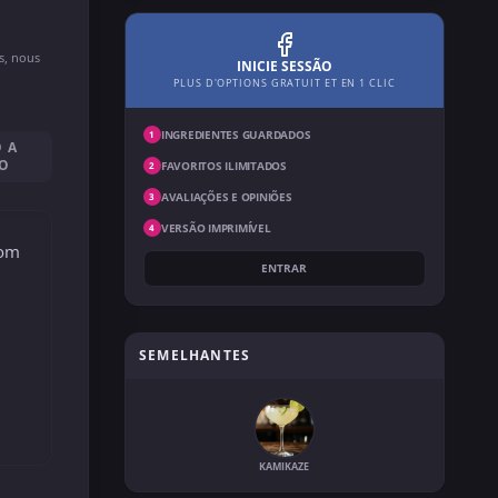
ns, nous
INICIE SESSÃO
PLUS D'OPTIONS GRATUIT ET EN 1 CLIC
INGREDIENTES GUARDADOS
1
 A
SO
FAVORITOS ILIMITADOS
2
AVALIAÇÕES E OPINIÕES
3
VERSÃO IMPRIMÍVEL
4
com
ENTRAR
SEMELHANTES
KAMIKAZE