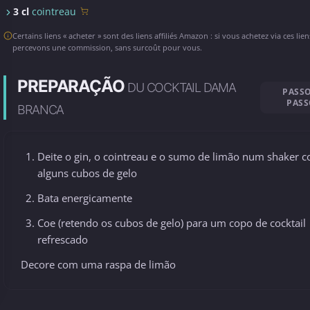
3 cl
cointreau
Certains liens « acheter » sont des liens affiliés Amazon : si vous achetez via ces lie
percevons une commission, sans surcoût pour vous.
PREPARAÇÃO
DU COCKTAIL DAMA
PASSO
PAS
BRANCA
Deite o gin, o cointreau e o sumo de limão num shaker 
alguns cubos de gelo
Bata energicamente
Coe (retendo os cubos de gelo) para um copo de cocktail
refrescado
Decore com uma raspa de limão