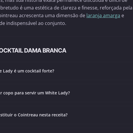
s, mas sua história exata permanece discutida e difícil de
retudo é uma estética de clareza e finesse, reforçada pela
Cointreau acrescenta uma dimensão de
laranja amarga
e
de indispensável ao conjunto.
COCKTAIL DAMA BRANCA
 Lady é um cocktail forte?
r copo para servir um White Lady?
stituir o Cointreau nesta receita?