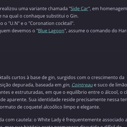
 realizou uma variante chamada "
Side Car
", em homenagem
e na qual o conhaque substitui o Gin.
o "U.N" e o "Coronation cocktail".
 quem devemos o "
Blue Lagoon
", assume o comando do Har
ktails curtos à base de gin, surgidos com o crescimento da
posição depurada, baseada em
gin
,
Cointreau
e suco de limão
ntes e estruturadas, em que o equilíbrio entre o álcool, o cí
de aparente. Sua identidade reside precisamente nessa te
ormato de coquetel alcoólico limpo e elegante.
da com cautela: o White Lady é frequentemente associado 