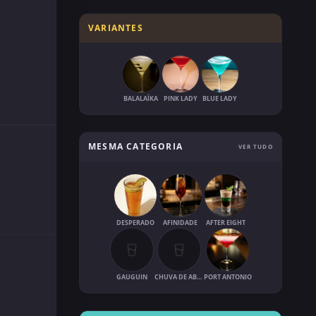
VARIANTES
BALALAÏKA
PINK LADY
BLUE LADY
MESMA CATEGORIA
VER TUDO
DESPERADO
AFINIDADE
AFTER EIGHT
GAUGUIN
CHUVA DE ABRIL
PORT ANTONIO