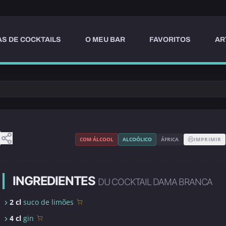
AS DE COCKTAILS
O MEU BAR
FAVORITOS
AR
COM ÁLCOOL
ALCOÓLICO
ÁFRICA
IMPRIMIR
INGREDIENTES
DU COCKTAIL DAMA BRANCA
2 cl
suco de limões
4 cl
gin