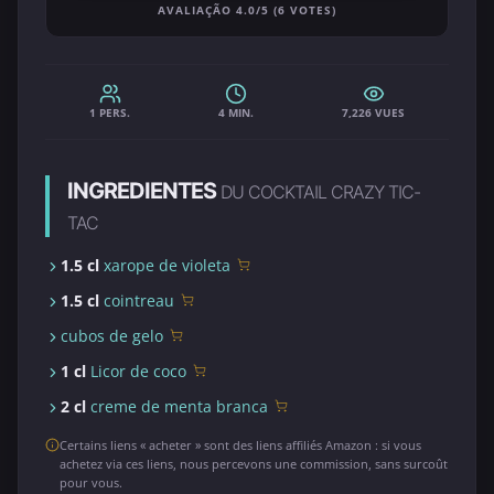
AVALIAÇÃO 4.0/5 (6 VOTES)
1 PERS.
4 MIN.
7,226 VUES
INGREDIENTES
DU COCKTAIL CRAZY TIC-
TAC
1.5 cl
xarope de violeta
1.5 cl
cointreau
cubos de gelo
1 cl
Licor de coco
2 cl
creme de menta branca
Certains liens « acheter » sont des liens affiliés Amazon : si vous
achetez via ces liens, nous percevons une commission, sans surcoût
pour vous.