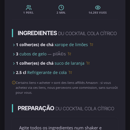
1 PERS.
2 MIN.
14,293 VUES
INGREDIENTES
DU COCKTAIL COLA CÍTRICO
1 colher(es) de chá
xarope de limões
3
cubos de gelo
— pilÃ©s
1 colher(es) de chá
suco de laranja
2.5 cl
Refrigerante de cola
Certains liens « acheter » sont des liens affiliés Amazon : si vous
achetez via ces liens, nous percevons une commission, sans surcoût
pour vous.
PREPARAÇÃO
DU COCKTAIL COLA CÍTRICO
Agite todos os ingredientes num shaker e