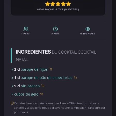
AVALIAÇÃO 4.7/5 (9 VOTES)
1 PERS.
5 MIN.
6,196 VUES
INGREDIENTES
DU COCKTAIL COCKTAIL
NATAL
2 cl
xarope de figos
1 cl
xarope de pão de especiarias
9 cl
vin branco
cubos de gelo
Certains liens « acheter » sont des liens affiliés Amazon : si vous
achetez via ces liens, nous percevons une commission, sans surcoût
pour vous.