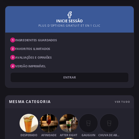
INICIE SESSÃO
PLUS D'OPTIONS GRATUIT ET EN 1 CLIC
INGREDIENTES GUARDADOS
1
FAVORITOS ILIMITADOS
2
AVALIAÇÕES E OPINIÕES
3
VERSÃO IMPRIMÍVEL
4
ENTRAR
MESMA CATEGORIA
VER TUDO
DESPERADO
AFINIDADE
AFTER EIGHT
GAUGUIN
CHUVA DE ABRIL