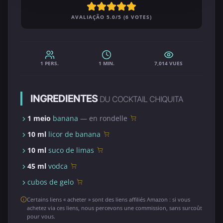
AVALIAÇÃO 5.0/5 (6 VOTES)
1 PERS.
1 MIN.
7,014 VUES
INGREDIENTES
DU COCKTAIL CHIQUITA
1 meio
banana
— en rondelle
10 ml
licor de banana
10 ml
suco de limas
45 ml
vodca
cubos de gelo
Certains liens « acheter » sont des liens affiliés Amazon : si vous
achetez via ces liens, nous percevons une commission, sans surcoût
pour vous.