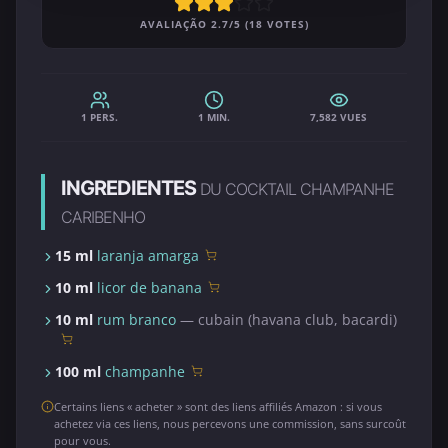
AVALIAÇÃO 2.7/5 (18 VOTES)
1 PERS.
1 MIN.
7,582 VUES
INGREDIENTES
DU COCKTAIL CHAMPANHE
CARIBENHO
15 ml
laranja amarga
10 ml
licor de banana
10 ml
rum branco
— cubain (havana club, bacardi)
100 ml
champanhe
Certains liens « acheter » sont des liens affiliés Amazon : si vous
achetez via ces liens, nous percevons une commission, sans surcoût
pour vous.