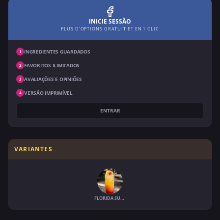
INICIE SESSÃO
PLUS D'OPTIONS GRATUIT ET EN 1 CLIC
INGREDIENTES GUARDADOS
1
FAVORITOS ILIMITADOS
2
AVALIAÇÕES E OPINIÕES
3
VERSÃO IMPRIMÍVEL
4
ENTRAR
VARIANTES
FLORIDA SUNRISE