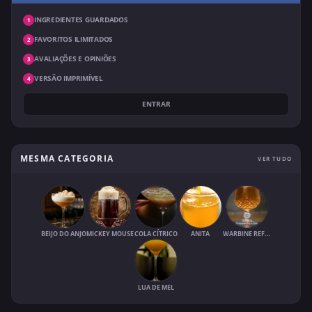
INGREDIENTES GUARDADOS
1
FAVORITOS ILIMITADOS
2
AVALIAÇÕES E OPINIÕES
3
VERSÃO IMPRIMÍVEL
4
ENTRAR
MESMA CATEGORIA
VER TUDO
BEIJO DO ANJO
MICKEY MOUSE
COLA CÍTRICO
ANITA
WARBINE REFRESCANTE
LUA DE MEL