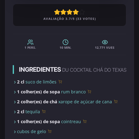
AVALIAÇÃO 3.7/5 (33 VOTES)
1 PERS.
10 MIN.
12,771 VUES
INGREDIENTES
DU COCKTAIL CHÁ DO TEXAS
2 cl
suco de limões
1 colher(es) de sopa
rum branco
2 colher(es) de chá
xarope de açúcar de cana
2 cl
tequila
1 colher(es) de sopa
cointreau
cubos de gelo