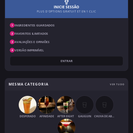
INICIE SESSÃO
PLUS D'OPTIONS GRATUIT ET EN 1 CLIC
INGREDIENTES GUARDADOS
1
FAVORITOS ILIMITADOS
2
AVALIAÇÕES E OPINIÕES
3
VERSÃO IMPRIMÍVEL
4
ENTRAR
MESMA CATEGORIA
VER TUDO
DESPERADO
AFINIDADE
AFTER EIGHT
GAUGUIN
CHUVA DE ABRIL