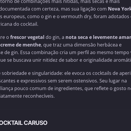
 torno de combinações mais nítidas, mais secas e mais
 documentada com certeza, mas sua ligação com
Nova Yor
os europeus, como o gin e o vermouth dry, foram adotados 
cana do cocktail.
tre o
frescor vegetal
do gin, a
nota seca e levemente ama
a
creme de menthe
, que traz uma dimensão herbácea e
se de gin. Essa combinação cria um perfil ao mesmo tempo 
e se buscava unir nitidez de sabor e originalidade aromáti
 sobriedade e singularidade: ele evoca os cocktails de aperi
scantes e expressivos sem serem ostensivos. Seu lugar na
aliança pouco comum de ingredientes, que reflete o gosto n
iatamente reconhecíveis.
COCKTAIL CARUSO