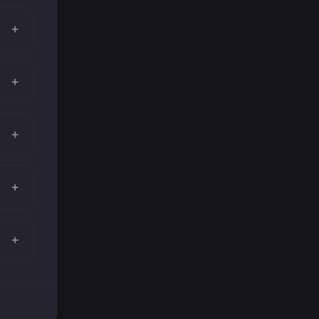
+
+
+
+
+