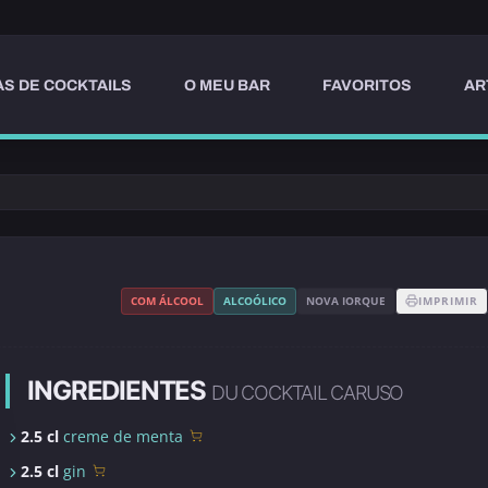
AS DE COCKTAILS
O MEU BAR
FAVORITOS
AR
COM ÁLCOOL
ALCOÓLICO
NOVA IORQUE
IMPRIMIR
INGREDIENTES
DU COCKTAIL CARUSO
2.5 cl
creme de menta
2.5 cl
gin