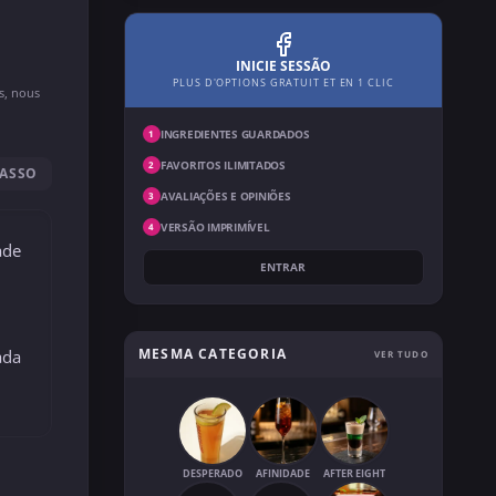
INICIE SESSÃO
PLUS D'OPTIONS GRATUIT ET EN 1 CLIC
ns, nous
INGREDIENTES GUARDADOS
1
FAVORITOS ILIMITADOS
2
PASSO
AVALIAÇÕES E OPINIÕES
3
VERSÃO IMPRIMÍVEL
4
ade
ENTRAR
MESMA CATEGORIA
ada
VER TUDO
DESPERADO
AFINIDADE
AFTER EIGHT