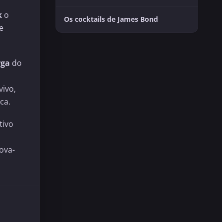
k
o
Os cocktails de James Bond
e
rga
do
vivo,
ca.
tivo
ova-