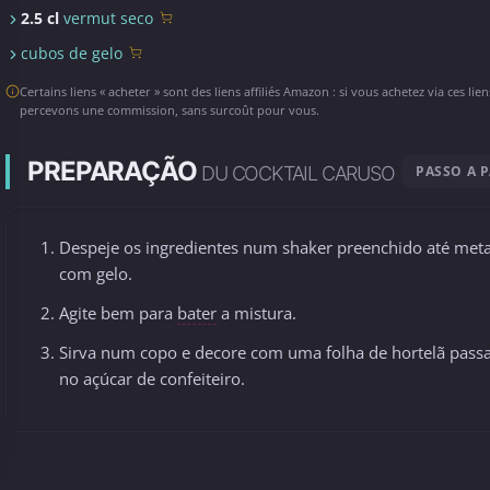
2.5 cl
vermut seco
cubos de gelo
Certains liens « acheter » sont des liens affiliés Amazon : si vous achetez via ces lie
percevons une commission, sans surcoût pour vous.
PREPARAÇÃO
DU COCKTAIL CARUSO
PASSO A 
Despeje os ingredientes num shaker preenchido até met
com gelo.
Agite bem para
bater
a mistura.
Sirva num copo e decore com uma folha de hortelã pass
no açúcar de confeiteiro.