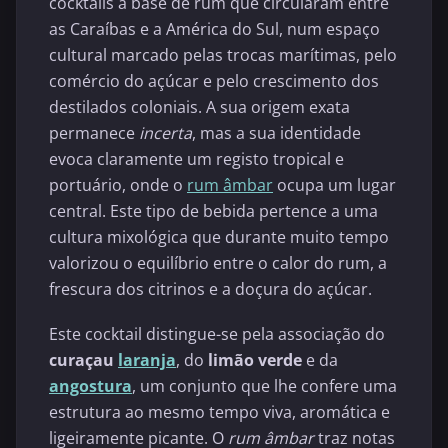
cocktails à base de rum que circularam entre
as Caraíbas e a América do Sul, num espaço
cultural marcado pelas trocas marítimas, pelo
comércio do açúcar e pelo crescimento dos
destilados coloniais. A sua origem exata
permanece
incerta
, mas a sua identidade
evoca claramente um registo tropical e
portuário, onde o
rum âmbar
ocupa um lugar
central. Este tipo de bebida pertence a uma
cultura mixológica que durante muito tempo
valorizou o equilíbrio entre o calor do rum, a
frescura dos citrinos e a doçura do açúcar.
Este cocktail distingue-se pela associação do
curaçau
laranja
, do
limão verde
e da
angostura
, um conjunto que lhe confere uma
estrutura ao mesmo tempo viva, aromática e
ligeiramente picante. O
rum âmbar
traz notas