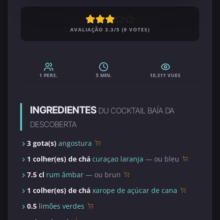
AVALIAÇÃO 3.3/5 (9 VOTES)
1 PERS.
5 MIN.
10,311 VUES
INGREDIENTES
DU COCKTAIL BAÍA DA
DESCOBERTA
3 gota(s)
angostura
1 colher(es) de chá
curaçao laranja
— ou bleu
7.5 cl
rum âmbar
— ou brun
1 colher(es) de chá
xarope de açúcar de cana
0.5
limões verdes