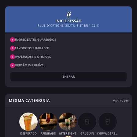
INICIE SESSÃO
PLUS D'OPTIONS GRATUIT ET EN 1 CLIC
INGREDIENTES GUARDADOS
1
FAVORITOS ILIMITADOS
2
AVALIAÇÕES E OPINIÕES
3
VERSÃO IMPRIMÍVEL
4
ENTRAR
MESMA CATEGORIA
VER TUDO
DESPERADO
AFINIDADE
AFTER EIGHT
GAUGUIN
CHUVA DE ABRIL