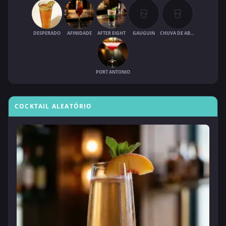
DESPERADO
AFINIDADE
AFTER EIGHT
GAUGUIN
CHUVA DE ABRIL
PORT ANTONIO
COCKTAIL ALEATÓRIO