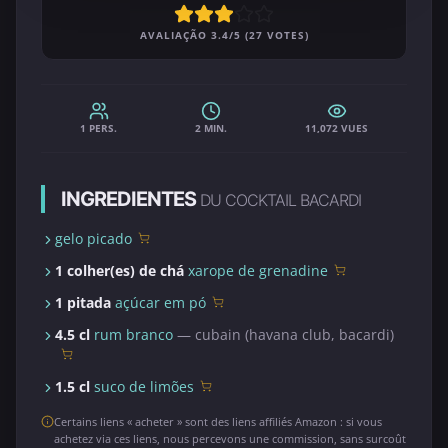
AVALIAÇÃO 3.4/5 (27 VOTES)
1 PERS.
2 MIN.
11,072 VUES
INGREDIENTES
DU COCKTAIL BACARDI
gelo picado
1 colher(es) de chá
xarope de grenadine
1 pitada
açúcar em pó
4.5 cl
rum branco
— cubain (havana club, bacardi)
1.5 cl
suco de limões
Certains liens « acheter » sont des liens affiliés Amazon : si vous
achetez via ces liens, nous percevons une commission, sans surcoût