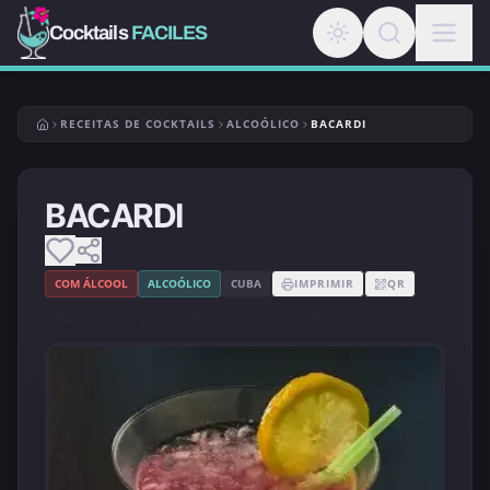
Cocktails
FACILES
RECEITAS DE COCKTAILS
ALCOÓLICO
BACARDI
BACARDI
COM ÁLCOOL
ALCOÓLICO
CUBA
IMPRIMIR
QR