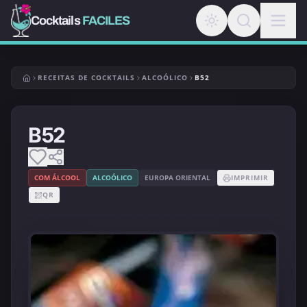
Cocktails
FACILES
RECEITAS DE COCKTAILS
ALCOÓLICO
B52
B52
COM ÁLCOOL
ALCOÓLICO
EUROPA ORIENTAL
IMPRIMIR
QR