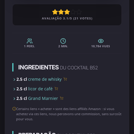
AVALIAÇÃO 3.1/5 (21 VOTES)
1 PERS.
2 MIN.
10,784 VUES
INGREDIENTES
DU COCKTAIL B52
2.5 cl
creme de whisky
2.5 cl
licor de café
2.5 cl
Grand Marnier
Certains liens « acheter » sont des liens affiliés Amazon : si vous
achetez via ces liens, nous percevons une commission, sans surcoût
pour vous.