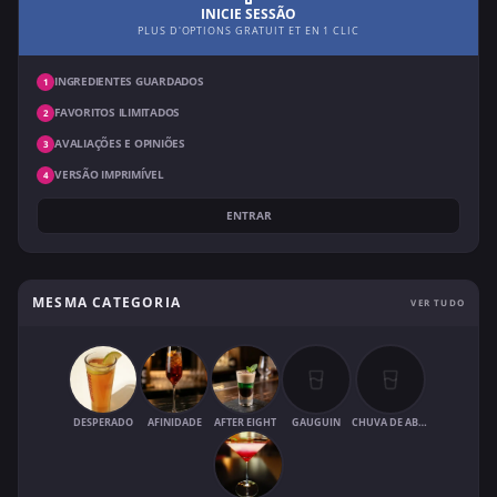
INICIE SESSÃO
PLUS D'OPTIONS GRATUIT ET EN 1 CLIC
INGREDIENTES GUARDADOS
1
FAVORITOS ILIMITADOS
2
AVALIAÇÕES E OPINIÕES
3
VERSÃO IMPRIMÍVEL
4
ENTRAR
MESMA CATEGORIA
VER TUDO
DESPERADO
AFINIDADE
AFTER EIGHT
GAUGUIN
CHUVA DE ABRIL