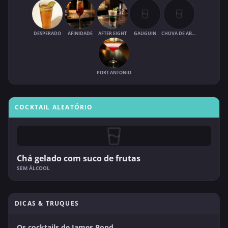
DESPERADO
AFINIDADE
AFTER EIGHT
GAUGUIN
CHUVA DE ABRIL
PORT ANTONIO
COCKTAIL ALEATÓRIO
Chá gelado com suco de frutas
SEM ÁLCOOL
DICAS & TRUQUES
Os cocktails de James Bond