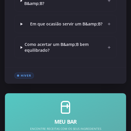
+
B&amp;B?
+
Em que ocasião servir um B&amp;B?
Como acertar um B&amp;B bem
+
equilibrado?
❄️ HIVER
MEU BAR
ENCONTRE RECEITAS COM OS SEUS INGREDIENTES