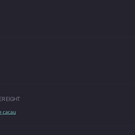
ER EIGHT
e cacau