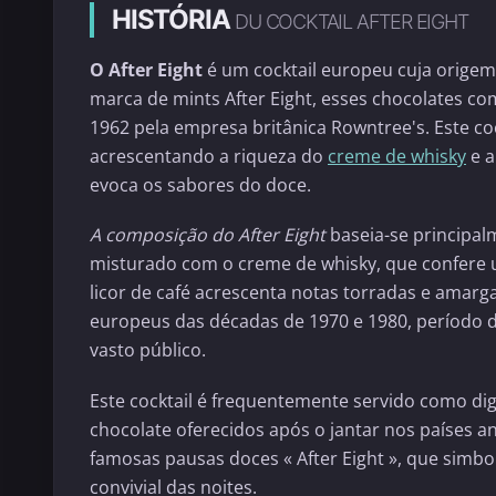
HISTÓRIA
DU COCKTAIL AFTER EIGHT
O After Eight
é um cocktail europeu cuja origem
marca de mints After Eight, esses chocolates 
1962 pela empresa britânica Rowntree's. Este c
acrescentando a riqueza do
creme de whisky
e a
evoca os sabores do doce.
A composição do After Eight
baseia-se principa
misturado com o creme de whisky, que confere u
licor de café acrescenta notas torradas e amarg
europeus das décadas de 1970 e 1980, período 
vasto público.
Este cocktail é frequentemente servido como dige
chocolate oferecidos após o jantar nos países a
famosas pausas doces « After Eight », que sim
convivial das noites.