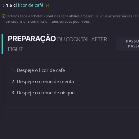
1.5 cl
licor de café
Certains liens « acheter » sont des liens affiliés Amazon : si vous achetez via ces lie
percevons une commission, sans surcoût pour vous.
PREPARAÇÃO
DU COCKTAIL AFTER
PASSO
PASS
EIGHT
Despeje o licor de café
Despeje o creme de menta
Despeje o creme de uísque