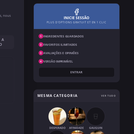
ns, nous
INICIE SESSÃO
PLUS D'OPTIONS GRATUIT ET EN 1 CLIC
INGREDIENTES GUARDADOS
1
 A
O
FAVORITOS ILIMITADOS
2
AVALIAÇÕES E OPINIÕES
3
VERSÃO IMPRIMÍVEL
4
ENTRAR
MESMA CATEGORIA
VER TUDO
DESPERADO
AFINIDADE
GAUGUIN