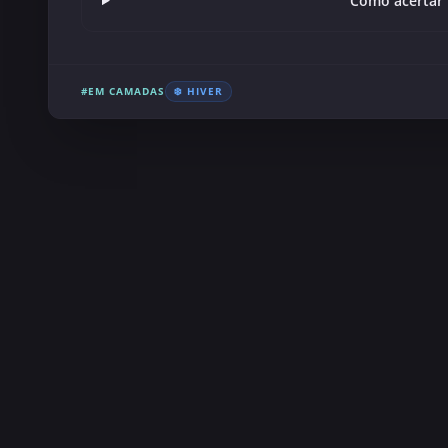
Como acertar 
#EM CAMADAS
❄️ HIVER