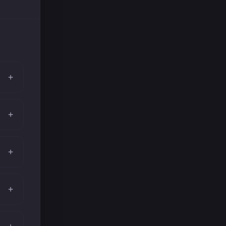
+
+
+
+