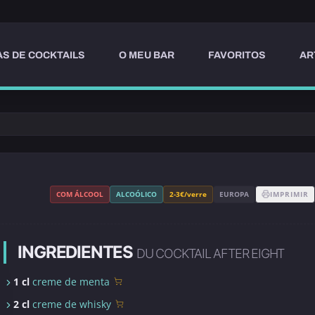
AS DE COCKTAILS
O MEU BAR
FAVORITOS
AR
COM ÁLCOOL
ALCOÓLICO
2-3€/verre
EUROPA
IMPRIMIR
INGREDIENTES
DU COCKTAIL AFTER EIGHT
1 cl
creme de menta
2 cl
creme de whisky