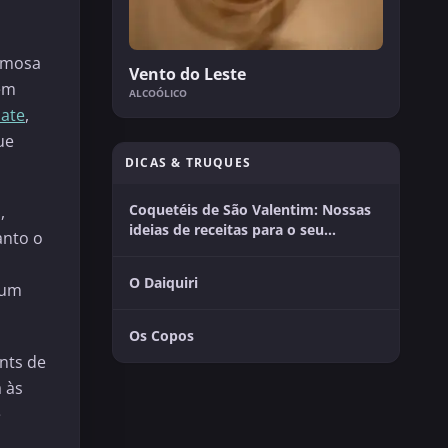
famosa
Vento do Leste
 em
ALCOÓLICO
late
,
ue
DICAS & TRUQUES
Coquetéis de São Valentim: Nossas
,
ideias de receitas para o seu
anto o
momento a dois
O Daiquiri
 um
Os Copos
ints de
 às
e