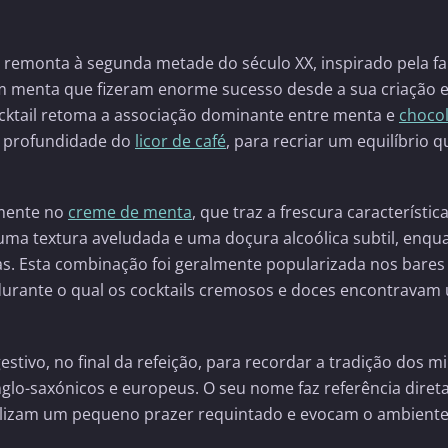
 remonta à segunda metade do século XX, inspirado pela 
com menta que fizeram enorme sucesso desde a sua criação
ocktail retoma a associação dominante entre menta e
choco
 profundidade do
licor de café
, para recriar um equilíbrio q
lmente no
creme de menta
, que traz a frescura característica
ma textura aveludada e uma doçura alcoólica subtil, enqu
as. Esta combinação foi geralmente popularizada nos bares
durante o qual os cocktails cremosos e doces encontravam
stivo, no final da refeição, para recordar a tradição dos m
nglo-saxónicos e europeus. O seu nome faz referência direta
bolizam um pequeno prazer requintado e evocam o ambient