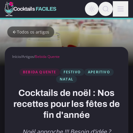
Cocktails
FACILES
Todos os artigos
Início
/
Artigos
/
Bebida Quente
BEBIDA QUENTE
FESTIVO
APERITIVO
NATAL
Cocktails de noël : Nos
recettes pour les fêtes de
fin d'année
Noël approche !!! Besoin d'idée ?