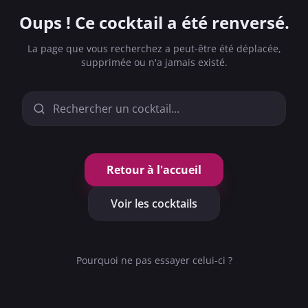
Oups ! Ce cocktail a été renversé.
La page que vous recherchez a peut-être été déplacée,
supprimée ou n'a jamais existé.
Retour à l'accueil
Voir les cocktails
GRANDS CLASSIQUES
RAFRAICHISSANT
TOM COLLINS
Pourquoi ne pas essayer celui-ci ?
⭐ SÉLECTION
4.3