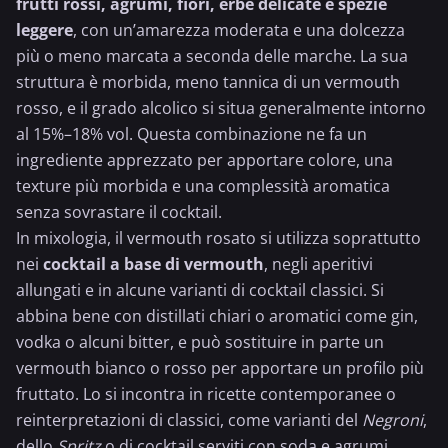
frutti rossi
, agrumi, fiori, erbe delicate e spezie
leggere
, con un’amarezza moderata e una dolcezza
più o meno marcata a seconda delle marche. La sua
struttura è morbida, meno tannica di un vermouth
rosso, e il grado alcolico si situa generalmente intorno
al 15%–18% vol. Questa combinazione ne fa un
ingrediente apprezzato per apportare colore, una
texture più morbida e una complessità aromatica
senza sovrastare il cocktail.
In mixologia, il vermouth rosato si utilizza soprattutto
nei
cocktail a base di vermouth
, negli aperitivi
allungati e in alcune varianti di cocktail classici. Si
abbina bene con distillati chiari o aromatici come gin,
vodka o alcuni bitter, e può sostituire in parte un
vermouth bianco o rosso per apportare un profilo più
fruttato. Lo si incontra in ricette contemporanee o
reinterpretazioni di classici, come varianti del
Negroni
,
dello
Spritz
o di cocktail serviti con soda e agrumi,