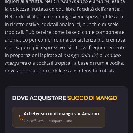
liquori alla frutta. Nel
Cocktail mango e arancia
, esalta
la dolcezza fruttata ed equilibra l’acidità dell’
arancia
.
Nel cocktail, il succo di mango viene spesso utilizzato
in ricette estive, cocktail analcolici, punch e miscele
tropicali. Può servire come base o come componente
aromatico per conferire una consistenza più cremosa
e un sapore più espressivo. Si ritrova frequentemente
in preparazioni ispirate al
mango
daiquiri
, al
mango
margarita
o a cocktail tropicali a base di rum e vodka,
dove apporta colore, dolcezza e intensità fruttata.
DOVE ACQUISTARE
SUCCO DI MANGO
Acheter succo di mango sur Amazon
Link affiliato — supporti il sito