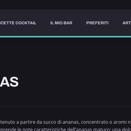
ICETTE COCKTAIL
IL MIO BAR
PREFERITI
ART
NAS
enuto a partire da succo di ananas, concentrato o aromi na
 riprende le note caratteristiche dell’ananas maturo: una dol