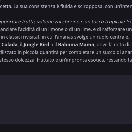
cetta. La sua consistenza è fluida e sciropposa, con un’inten
apportare frutta, volume zuccherino e un tocco tropicale
. S
lanciare l’acidità di un
limone
o di un lime, e di rafforzare u
in classici rivisitati in cui l’ananas svolge un ruolo centrale.
 Colada
, il
Jungle Bird
o il
Bahama Mama
, dove la nota di
lizzato in piccola quantità per completare un succo di anan
o stesso dolcezza, fruttato e un’impronta esotica, restando fa