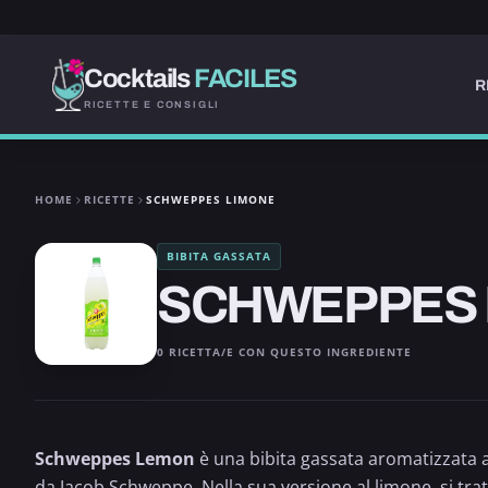
Cocktails
FACILES
R
RICETTE E CONSIGLI
HOME
RICETTE
SCHWEPPES LIMONE
BIBITA GASSATA
SCHWEPPES 
0 RICETTA/E CON QUESTO INGREDIENTE
Schweppes Lemon
è una bibita gassata aromatizzata 
da Jacob Schweppe. Nella sua versione al limone, si tra