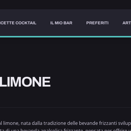
ICETTE COCKTAIL
IL MIO BAR
PREFERITI
ART
LIMONE
al
limone
, nata dalla tradizione delle bevande frizzanti svi
tta di una bevanda analcolica frizzante, pensata per offrire