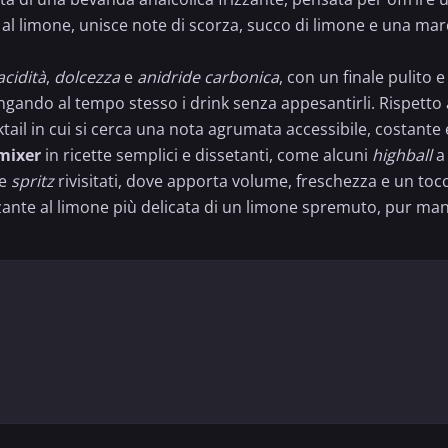
al limone, unisce note di scorza, succo di limone e una marc
acidità
,
dolcezza
e
anidride carbonica
, con un finale pulito 
ungando al tempo stesso i drink senza appesantirli. Rispetto
tail in cui si cerca una nota agrumata accessibile, costante e 
mixer
in ricette semplici e dissetanti, come alcuni
highball
a 
le
spritz
rivisitati, dove apporta volume, freschezza e un toc
zante al limone più delicata di un limone spremuto, pur mant