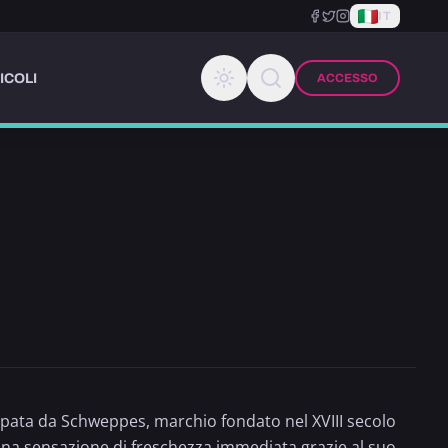
IT
ICOLI
ACCESSO
luppata da Schweppes, marchio fondato nel XVIII secolo
 una sensazione di freschezza immediata grazie al suo