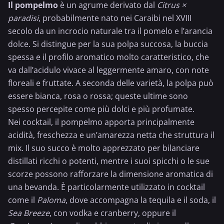
Il pompelmo
è un agrume derivato dal
Citrus ×
paradisi
, probabilmente nato nei Caraibi nel XVIII
secolo da un incrocio naturale tra il pomelo e l’
arancia
dolce. Si distingue per la sua polpa succosa, la buccia
spessa e il profilo aromatico molto caratteristico, che
va dall’acidulo vivace al leggermente amaro, con note
floreali e fruttate. A seconda delle varietà, la polpa può
essere bianca, rosa o rossa; queste ultime sono
spesso percepite come più dolci e più profumate.
Nei cocktail, il pompelmo apporta principalmente
acidità, freschezza e un’amarezza netta che struttura il
mix. Il suo succo è molto apprezzato per bilanciare
distillati ricchi o potenti, mentre i suoi spicchi o le sue
scorze possono rafforzare la dimensione aromatica di
una bevanda. È particolarmente utilizzato in cocktail
come il
Paloma
, dove accompagna la
tequila
e il soda, il
Sea Breeze
, con vodka e cranberry, oppure il