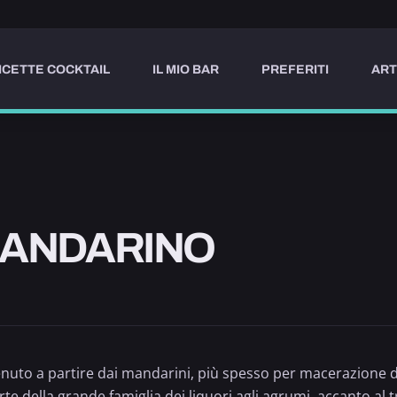
ICETTE COCKTAIL
IL MIO BAR
PREFERITI
ART
MANDARINO
nuto a partire dai mandarini, più spesso per macerazione del
te della grande famiglia dei liquori agli agrumi, accanto al
t