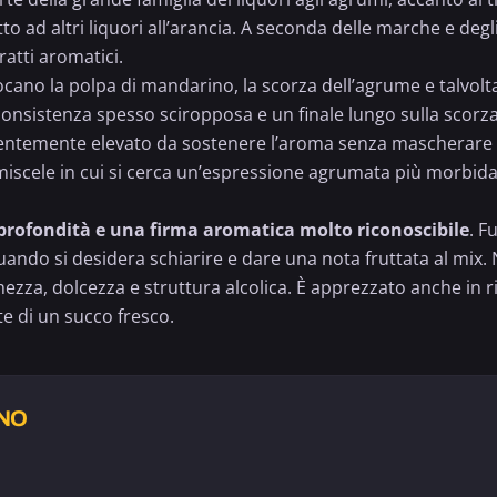
 ad altri liquori all’
arancia
. A seconda delle marche e degli
atti aromatici.
ocano la polpa di mandarino, la scorza dell’agrume e talvolta 
sistenza spesso sciropposa e un finale lungo sulla scorza c
ientemente elevato da sostenere l’aroma senza mascherare la
cele in cui si cerca un’espressione agrumata più morbida e
 profondità e una firma aromatica molto riconoscibile
. F
quando si desidera schiarire e dare una nota fruttata al mix.
hezza, dolcezza e struttura alcolica. È apprezzato anche in r
te di un succo fresco.
INO