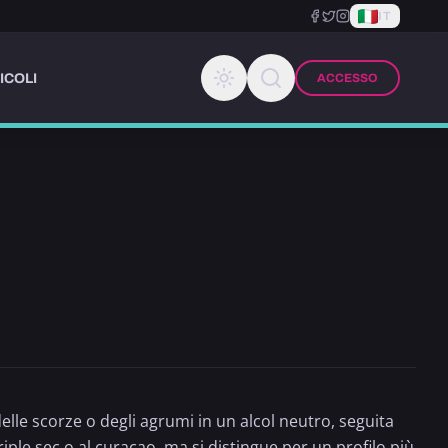
IT
ICOLI
ACCESSO
le scorze o degli agrumi in un alcol neutro, seguita
riple sec
o al curaçao, ma si distingue per un profilo più