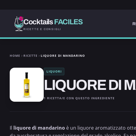
Cocktails
FACILES
R
RICETTE E CONSIGLI
HOME
RICETTE
LIQUORE DI MANDARINO
LIQUORI
LIQUORE DI 
1 RICETTA/E CON QUESTO INGREDIENTE
Il
liquore di mandarino
è un liquore aromatizzato otte
da zuccheratura e regolazione del grado alcolico. Fa par