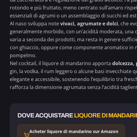
rotondo e più fruttato, meno centrato sull’amaro rispetto
essenziali di agrumi o un assemblaggio di succhi ed estr
Al naso sviluppa note
vivaci, agrumate e dolci
, che ev
generalmente morbido, con un’acidità moderata, una con
varia a seconda dei prodotti, ma resta in genere suffic
con ghiaccio, oppure come componente aromatico in mis
pompelmo.
Nel cocktail, il liquore di mandarino apporta
dolcezza,
gin, la vodka, il rum leggero o alcune basi invecchiate 
elegante e accessibile, sostenendo l’equilibrio tra fresc
rafforza la dimensione agrumata senza l’acidità taglien
DOVE ACQUISTARE
LIQUORE DI MANDAR
Acheter liquore di mandarino sur Amazon