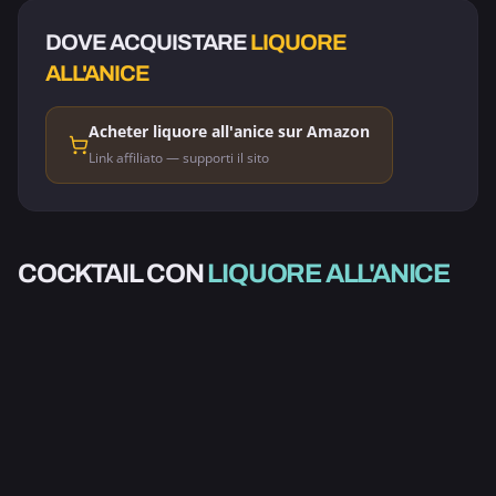
DOVE ACQUISTARE
LIQUORE
ALL'ANICE
Acheter liquore all'anice sur Amazon
Link affiliato — supporti il sito
ALCOLICO
BIONDA
COCKTAIL CON
LIQUORE ALL'ANICE
VERTIGINOSA
2.0