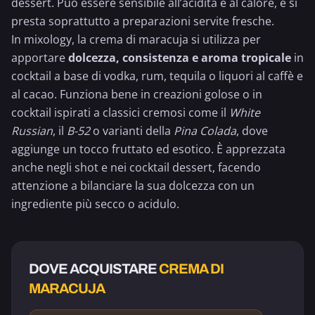
dessert. Può essere sensibile all’acidità e al calore, e si
presta soprattutto a preparazioni servite fresche.
In mixology, la crema di maracuja si utilizza per
apportare
dolcezza, consistenza e aroma tropicale
in
cocktail a base di vodka, rum,
tequila
o liquori al caffè e
al cacao. Funziona bene in creazioni golose o in
cocktail ispirati a classici cremosi come il
White
Russian
, il
B-52
o varianti della
Pina Colada
, dove
aggiunge un tocco fruttato ed esotico. È apprezzata
anche negli shot e nei cocktail dessert, facendo
attenzione a bilanciare la sua dolcezza con un
ingrediente più secco o acidulo.
DOVE ACQUISTARE
CREMA DI
MARACUJA