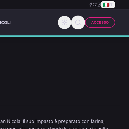
IT
ICOLI
ACCESSO
an Nicola. Il suo impasto è preparato con farina,
oce moscata
,
zenzero
, chiodi di garofano e talvolta