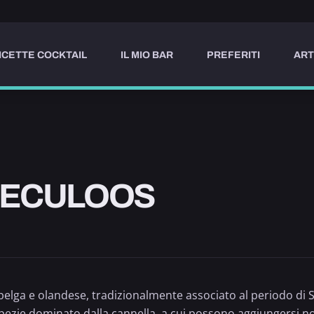
ICETTE COCKTAIL
IL MIO BAR
PREFERITI
ART
PECULOOS
belga e olandese, tradizionalmente associato al periodo di S
 spezie dominato dalla cannella, a cui possono aggiungersi
n