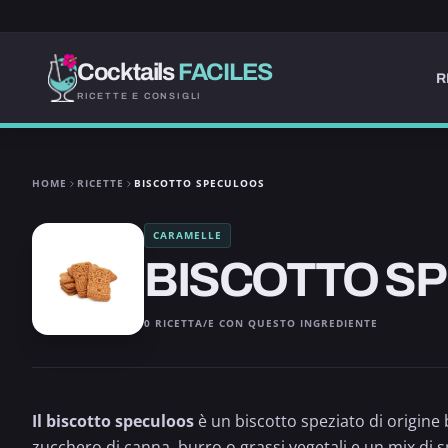
Cocktails
FACILES
R
RICETTE E CONSIGLI
HOME
RICETTE
BISCOTTO SPECULOOS
CARAMELLE
BISCOTTO S
0 RICETTA/E CON QUESTO INGREDIENTE
Il biscotto speculoos
è un biscotto speziato di origine 
zucchero di canna
, burro o grassi vegetali e un mix di