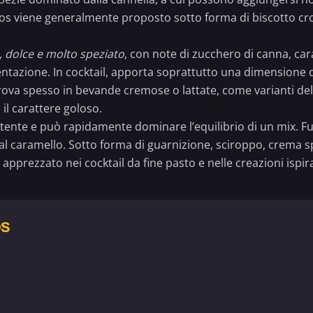
loos viene generalmente proposto sotto forma di biscotto cr
, dolce e molto speziato
, con note di zucchero di canna, ca
ntazione. In cocktail, apporta soprattutto una dimensione 
ritrova spesso in bevande cremose o lattate, come varianti de
 il carattere goloso.
 potente e può rapidamente dominare l’equilibrio di un mix.
ola o al caramello. Sotto forma di guarnizione, sciroppo, crem
pprezzato nei cocktail da fine pasto e nelle creazioni ispira
OS