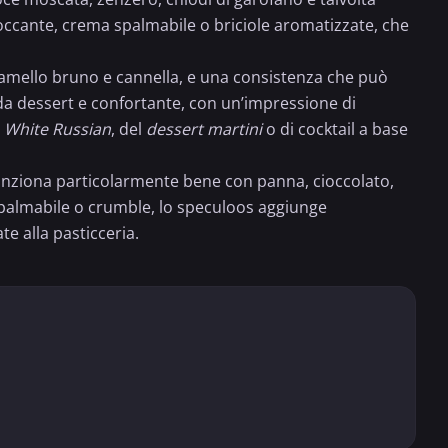
occante, crema spalmabile o briciole aromatizzate, che
ramello bruno e cannella, e una consistenza che può
da dessert e confortante, con un’impressione di
l
White Russian
, del
dessert martini
o di cocktail a base
 Funziona particolarmente bene con panna,
cioccolato
,
a spalmabile o crumble, lo speculoos aggiunge
te alla pasticceria.