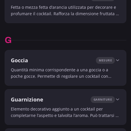
Fetta o mezza fetta d’arancia utilizzata per decorare e
profumare il cocktail. Rafforza la dimensione fruttata e
visiva della bevanda.
G
Goccia
MESURE
Quantità minima corrispondente a una goccia o a
poche gocce. Permette di regolare un cocktail con
grande precisione.
Guarnizione
GARNITURE
Elemento decorativo aggiunto a un cocktail per
completarne l’aspetto e talvolta l’aroma. Può trattarsi di
un agrume, un’erba, un frutto o di un altro elemento
commestibile.