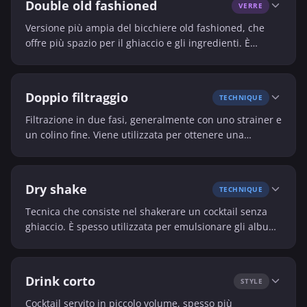
Double old fashioned
VERRE
Versione più ampia del bicchiere old fashioned, che
offre più spazio per il ghiaccio e gli ingredienti. È
spesso utilizzato per i cocktail serviti con una grande
quantità di ghiaccio.
Doppio filtraggio
TECHNIQUE
Filtrazione in due fasi, generalmente con uno strainer e
un colino fine. Viene utilizzata per ottenere una
consistenza molto liscia, senza polpa né piccoli
frammenti di ghiaccio.
Dry shake
TECHNIQUE
Tecnica che consiste nel shakerare un cocktail senza
ghiaccio. È spesso utilizzata per emulsionare gli albumi
e creare una consistenza più spumosa.
Drink corto
STYLE
Cocktail servito in piccolo volume, spesso più