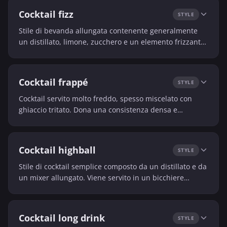
Cocktail fizz
STYLE
Stile di bevanda allungata contenente generalmente
un distillato, limone, zucchero e un elemento frizzante.
È apprezzato per la sua leggerezza e il suo effetto
rinfrescante.
Cocktail frappé
STYLE
Cocktail servito molto freddo, spesso miscelato con
ghiaccio tritato. Dona una consistenza densa e
rinfrescante.
Cocktail highball
STYLE
Stile di cocktail semplice composto da un distillato e da
un mixer allungato. Viene servito in un bicchiere
grande con molto ghiaccio.
Cocktail long drink
STYLE