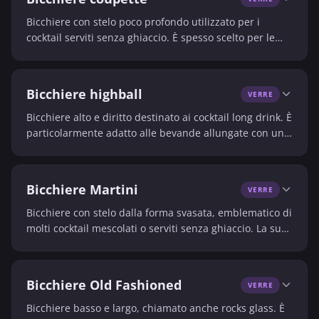
Bicchiere con stelo poco profondo utilizzato per i
cocktail serviti senza ghiaccio. È spesso scelto per le
bevande eleganti e i cocktail shakerati o mescolati.
Bicchiere highball
VERRE
Bicchiere alto e diritto destinato ai cocktail long drink. È
particolarmente adatto alle bevande allungate con un
mixer o una bevanda gassata.
Bicchiere Martini
VERRE
Bicchiere con stelo dalla forma svasata, emblematico di
molti cocktail mescolati o serviti senza ghiaccio. La sua
silhouette mette in risalto l'aspetto raffinato della
bevanda.
Bicchiere Old Fashioned
VERRE
Bicchiere basso e largo, chiamato anche rocks glass. È