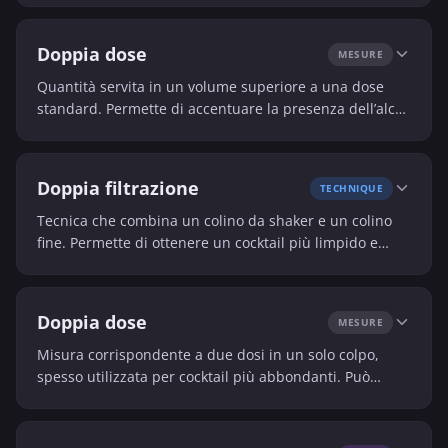
l’equilibrio e la texture della bevanda.
Doppia dose
MESURE
Quantità servita in un volume superiore a una dose
standard. Permette di accentuare la presenza dell’alcol
in un cocktail o di aumentare il volume totale.
Doppia filtrazione
TECHNIQUE
Tecnica che combina un colino da shaker e un colino
fine. Permette di ottenere un cocktail più limpido e
senza residui.
Doppia dose
MESURE
Misura corrispondente a due dosi in un solo colpo,
spesso utilizzata per cocktail più abbondanti. Può
anche indicare una dose totale più grande servita in un
bicchiere.