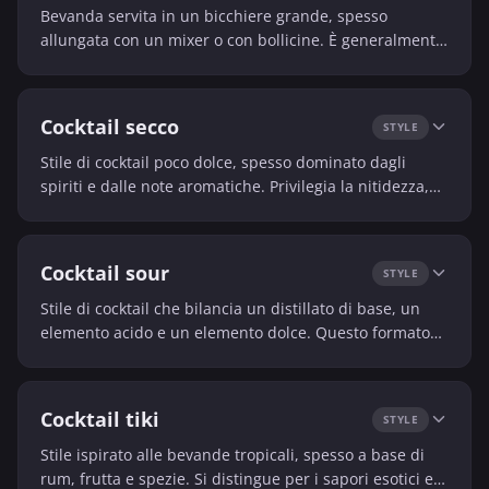
Bevanda servita in un bicchiere grande, spesso
allungata con un mixer o con bollicine. È generalmente
leggera e rinfrescante.
Cocktail secco
STYLE
Stile di cocktail poco dolce, spesso dominato dagli
spiriti e dalle note aromatiche. Privilegia la nitidezza,
l’eleganza e l’equilibrio.
Cocktail sour
STYLE
Stile di cocktail che bilancia un distillato di base, un
elemento acido e un elemento dolce. Questo formato
produce una bevanda vivace, fresca e strutturata.
Cocktail tiki
STYLE
Stile ispirato alle bevande tropicali, spesso a base di
rum, frutta e spezie. Si distingue per i sapori esotici e