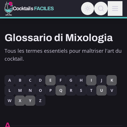
Cocktails
FACILES
Glossario di Mixologia
Tous les termes essentiels pour maîtriser l'art du
cocktail.
A
B
C
D
E
F
G
H
I
J
K
L
M
N
O
P
Q
R
S
T
U
V
W
X
Y
Z
A