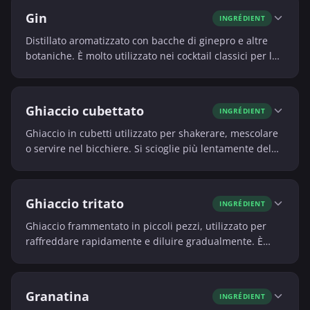
Gin
INGRÉDIENT
Distillato aromatizzato con bacche di ginepro e altre
botaniche. È molto utilizzato nei cocktail classici per la
sua freschezza e il suo profilo aromatico.
Ghiaccio cubettato
INGRÉDIENT
Ghiaccio in cubetti utilizzato per shakerare, mescolare
o servire nel bicchiere. Si scioglie più lentamente del
ghiaccio tritato e controlla meglio la diluizione.
Ghiaccio tritato
INGRÉDIENT
Ghiaccio frammentato in piccoli pezzi, utilizzato per
raffreddare rapidamente e diluire gradualmente. È
spesso impiegato nei cocktail tropicali e nelle bevande
rinfrescanti.
Granatina
INGRÉDIENT