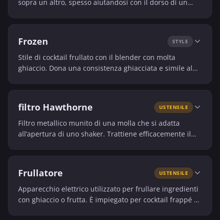
sopra un altro, spesso aiutandosi con il dorso di un
cucchiaio. Serve a creare un effetto visivo o a
concentrare gli aromi.
Frozen
STYLE
Stile di cocktail frullato con il blender con molta
ghiaccio. Dona una consistenza ghiacciata e simile al
granita.
filtro Hawthorne
USTENSILE
Filtro metallico munito di una molla che si adatta
all’apertura di uno shaker. Trattiene efficacemente il
ghiaccio durante il servizio di un cocktail shakerato.
Frullatore
USTENSILE
Apparecchio elettrico utilizzato per frullare ingredienti
con ghiaccio o frutta. È impiegato per cocktail frappé o
frozen.