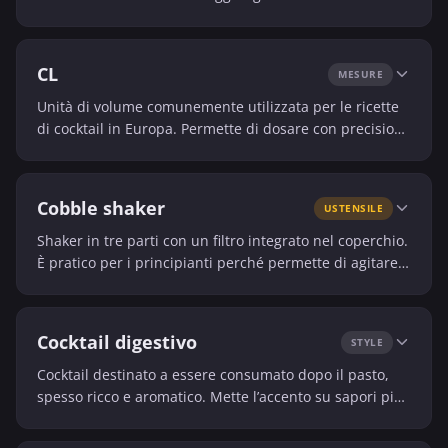
talvolta una nota dolce.
CL
MESURE
Unità di volume comunemente utilizzata per le ricette
di cocktail in Europa. Permette di dosare con precisione
gli ingredienti liquidi.
Cobble shaker
USTENSILE
Shaker in tre parti con un filtro integrato nel coperchio.
È pratico per i principianti perché permette di agitare e
filtrare con un unico strumento.
Cocktail digestivo
STYLE
Cocktail destinato a essere consumato dopo il pasto,
spesso ricco e aromatico. Mette l’accento su sapori più
profondi o amari.