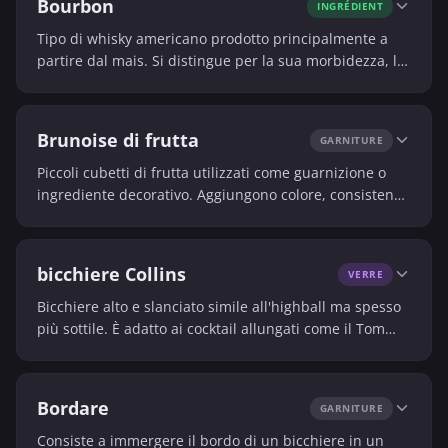
Bourbon
INGRÉDIENT
Tipo di whisky americano prodotto principalmente a
partire dal mais. Si distingue per la sua morbidezza, le
sue note di vaniglia e di caramello.
Brunoise di frutta
GARNITURE
Piccoli cubetti di frutta utilizzati come guarnizione o
ingrediente decorativo. Aggiungono colore, consistenza
e talvolta un tocco di sapore in più.
bicchiere Collins
VERRE
Bicchiere alto e slanciato simile all'highball ma spesso
più sottile. È adatto ai cocktail allungati come il Tom
Collins.
Bordare
GARNITURE
Consiste a immergere il bordo di un bicchiere in un