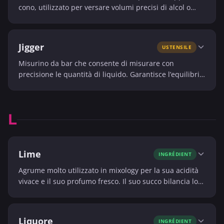
cono, utilizzato per versare volumi precisi di alcol o
sciroppi. Garantisce la regolarità delle ricette e il
controllo delle proporzioni.
Jigger
USTENSILE
Misurino da bar che consente di misurare con
precisione le quantità di liquido. Garantisce l’equilibrio
dei cocktail e la ripetibilità delle ricette.
L
Lime
INGRÉDIENT
Agrume molto utilizzato in mixology per la sua acidità
vivace e il suo profumo fresco. Il suo succo bilancia lo
zucchero e apporta tensione al cocktail.
Liquore
INGRÉDIENT