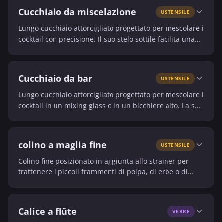
Cucchiaio da miscelazione
USTENSILE
Lungo cucchiaio attorcigliato progettato per mescolare i
cocktail con precisione. Il suo stelo sottile facilita una
miscelazione delicata e controllata in un bicchiere alto
o in un mixing glass.
Cucchiaio da bar
USTENSILE
Lungo cucchiaio attorcigliato progettato per mescolare i
cocktail in un mixing glass o in un bicchiere alto. La sua
forma consente anche di stratificare gli strati con
precisione.
colino a maglia fine
USTENSILE
Colino fine posizionato in aggiunta allo strainer per
trattenere i piccoli frammenti di polpa, di erbe o di
ghiaccio tritato. Migliora la consistenza e la limpidezza
del cocktail.
Calice a flûte
VERRE