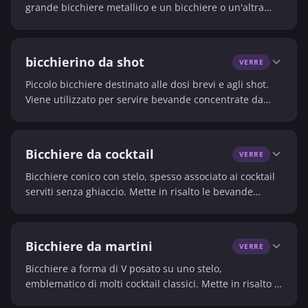
grande bicchiere metallico e un bicchiere o un'altra
parte in metallo. È apprezzato dai professionisti per la
sua capacità, la sua solidità e la rapidità d'uso.
bicchierino da shot
VERRE
Piccolo bicchiere destinato alle dosi brevi e agli shot.
Viene utilizzato per servire bevande concentrate da
bere rapidamente.
Bicchiere da cocktail
VERRE
Bicchiere conico con stelo, spesso associato ai cocktail
serviti senza ghiaccio. Mette in risalto le bevande
mescolate e filtrate.
Bicchiere da martini
VERRE
Bicchiere a forma di V posato su uno stelo,
emblematico di molti cocktail classici. Mette in risalto le
bevande servite senza ghiaccio.