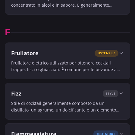
concentrato in alcol e in sapore. È generalmente
proposto senza o con pochissimo mixer.
F
Frullatore
USTENSILE
Frullatore elettrico utilizzato per ottenere cocktail
frappé, lisci o ghiacciati. È comune per le bevande a
base di frutta, ghiaccio tritato o crema.
Fizz
STYLE
Stile di cocktail generalmente composto da un
distillato, un agrume, un dolcificante e un elemento
frizzante. Si distingue per la sua leggerezza e il suo
carattere rinfrescante.
Fiammeggiatura
TECHNIQUE