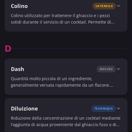
Colino
USTENSILE
Colino utilizzato per trattenere il ghiaccio e i pezzi
solidi durante il servizio di un cocktail. Permette di
ottenere una bevanda più limpida e più liscia.
D
Dash
MESURE
Quantità molto piccola di un ingrediente,
generalmente versata rapidamente da un flacone.
Questa unità è spesso utilizzata per i bitters.
Diluizione
TECHNIQUE
Riduzione della concentrazione di un cocktail mediante
l’aggiunta di acqua proveniente dal ghiaccio fuso o di
un ingrediente acquoso. Se ben controllata, migliora