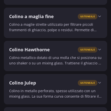
una consistenza più pulita nel bicchiere.
Colino a maglia fine
USTENSILE
Colino a maglie strette utilizzato per filtrare piccoli
frammenti di ghiaccio, polpe o residui. Permette di
ottenere una consistenza più liscia e pulita al palato.
Colino Hawthorne
USTENSILE
Colino metallico dotato di una molla che si posiziona su
uno shaker o su un mixing glass. Trattiene il ghiaccio e
i pezzi grossi degli ingredienti durante il servizio.
Colino Julep
USTENSILE
Colino in metallo perforato, spesso utilizzato con un
mixing glass. La sua forma curva consente di filtrare il
cocktail lasciando il ghiaccio nel recipiente.