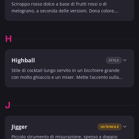
Sciroppo rosso dolce a base di frutti rossi o di
melograno, a seconda delle versioni. Dona colore,
dolcezza e una nota fruttata ai cocktail.
H
Highball
STYLE
Stile di cocktail lungo servito in un bicchiere grande
con molto ghiaccio e un mixer. Mette l’accento sulla
freschezza, sulla bevibilità e sulla semplicità.
J
Jigger
USTENSILE
Piccolo strumento di misurazione, spesso a doppio