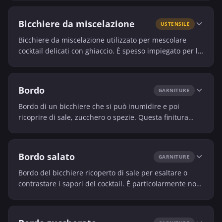
Bicchiere da miscelazione
USTENSILE
Bicchiere da miscelazione utilizzato per mescolare
cocktail delicati con ghiaccio. È spesso impiegato per le
bevande limpide per evitare un’eccessiva aerazione.
Bordo
GARNITURE
Bordo di un bicchiere che si può inumidire e poi
ricoprire di sale, zucchero o spezie. Questa finitura
aggiunge sia un aspetto visivo sia una nota gustativa.
Bordo salato
GARNITURE
Bordo del bicchiere ricoperto di sale per esaltare o
contrastare i sapori del cocktail. È particolarmente noto
nelle bevande a base di tequila.