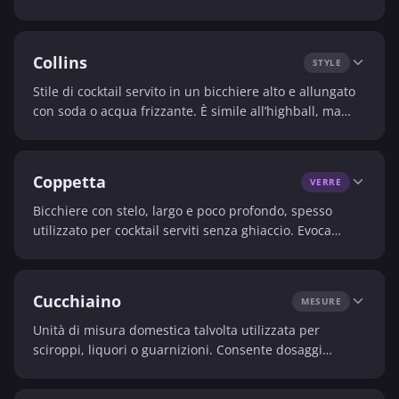
le guarnizioni spettacolari.
Collins
STYLE
Stile di cocktail servito in un bicchiere alto e allungato
con soda o acqua frizzante. È simile all’highball, ma
spesso più strutturato dall’equilibrio tra limone e
zucchero.
Coppetta
VERRE
Bicchiere con stelo, largo e poco profondo, spesso
utilizzato per cocktail serviti senza ghiaccio. Evoca
l’eleganza dei cocktail classici.
Cucchiaino
MESURE
Unità di misura domestica talvolta utilizzata per
sciroppi, liquori o guarnizioni. Consente dosaggi
semplici nelle ricette non professionali.