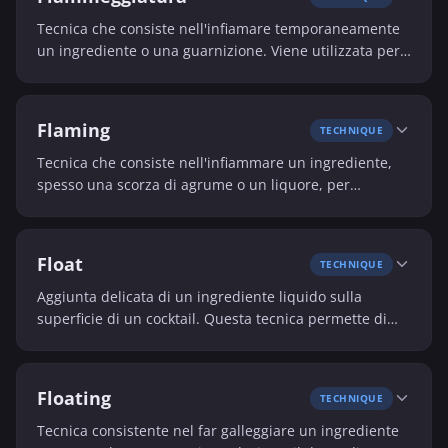
Tecnica che consiste nell'infiamare temporaneamente
un ingrediente o una guarnizione. Viene utilizzata per
l'effetto visivo e talvolta per modificare leggermente gli
aromi.
Flaming
TECHNIQUE
Tecnica che consiste nell'infiammare un ingrediente,
spesso una scorza di agrume o un liquore, per
apportare un effetto visivo e aromatico. Richiede
grande prudenza e una buona padronanza.
Float
TECHNIQUE
Aggiunta delicata di un ingrediente liquido sulla
superficie di un cocktail. Questa tecnica permette di
creare uno strato aromatico o visivo in cima al
bicchiere.
Floating
TECHNIQUE
Tecnica consistente nel far galleggiare un ingrediente