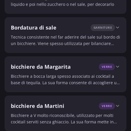
liquido e poi nello zucchero o nel sale, per decorarlo
Bordatura di sale
GARNITURE
Tecnica consistente nel far aderire del sale sul bordo di
un bicchiere. Viene spesso utilizzata per bilanciare
cocktail aciduli o in stile tequila.
bicchiere da Margarita
VERRE
Bicchiere a bocca larga spesso associato ai cocktail a
base di tequila. La sua forma consente di accogliere un
bordo salato o zuccherato e una presentazione
distintiva.
bicchiere da Martini
VERRE
Bicchiere a V molto riconoscibile, utilizzato per molti
cocktail serviti senza ghiaccio. La sua forma mette in
risalto l’estetica e la temperatura del servizio.