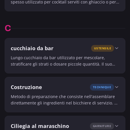
spesso utilizzato per cocktail serviti con ghiaccio o per
distillati lisci.
C
cucchiaio da bar
USTENSILE
Lungo cucchiaio da bar utilizzato per mescolare,
stratificare gli strati o dosare piccole quantità. Il suo
stelo attorcigliato facilita la miscelazione in un
bicchiere stretto.
Costruzione
TECHNIQUE
Metodo di preparazione che consiste nell'assemblare
direttamente gli ingredienti nel bicchiere di servizio. È
spesso utilizzato per cocktail semplici, long drink o
bevande effervescenti.
Ciliegia al maraschino
GARNITURE