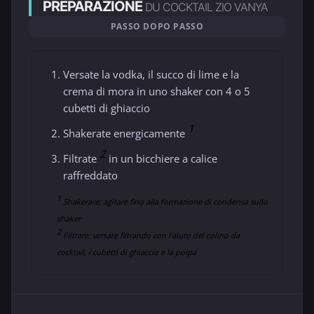
PREPARAZIONE
DU COCKTAIL ZIO VANYA
PASSO DOPO PASSO
Versate la vodka, il succo di lime e la
crema di mora in uno shaker con 4 o 5
cubetti di ghiaccio
1
Shakerate energicamente
2
Filtrate
in un bicchiere a calice
raffreddato
1
Shakerare: agitare fino alla formazione di condensa sullo
shaker
2
Filtrare: versare filtrando con l'aiuto del colino da
cocktail, i cubetti di ghiaccio e la polpa