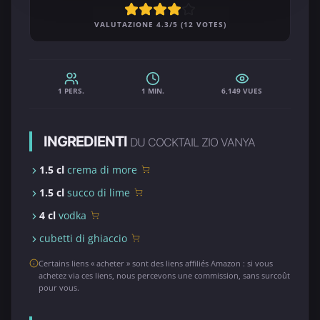
VALUTAZIONE 4.3/5 (12 VOTES)
1 PERS.
1 MIN.
6,149 VUES
INGREDIENTI
DU COCKTAIL ZIO VANYA
1.5 cl
crema di more
1.5 cl
succo di lime
4 cl
vodka
cubetti di ghiaccio
Certains liens « acheter » sont des liens affiliés Amazon : si vous
achetez via ces liens, nous percevons une commission, sans surcoût
pour vous.