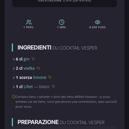
VALUTAZIONE 2.5/5 (24 VOTES)
1 PERS.
1 MIN.
6,639 VUES
INGREDIENTI
DU COCKTAIL VESPER
6 cl
gin
2 cl
vodka
1 scorza
limone
1 cl
Lillet
— blanc
Certains liens « acheter » sont des liens affiliés Amazon : si vous
achetez via ces liens, nous percevons une commission, sans surcoût
pour vous.
PREPARAZIONE
DU COCKTAIL VESPER