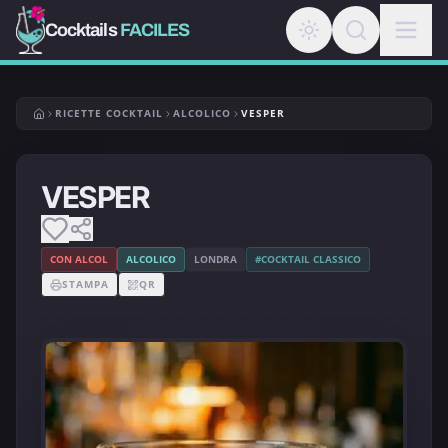
Cocktails
FACILES
RICETTE COCKTAIL
ALCOLICO
VESPER
VESPER
CON ALCOL
ALCOLICO
LONDRA
#COCKTAIL CLASSICO
STAMPA
QR