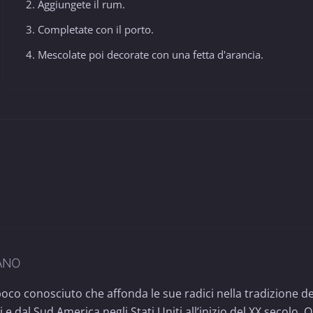
Aggiungete il rum.
Completate con il porto.
Mescolate poi decorate con una fetta d'arancia.
ANO
oco conosciuto che affonda le sue radici nella tradizione de
e dal Sud America negli Stati Uniti all’inizio del XX secolo. 