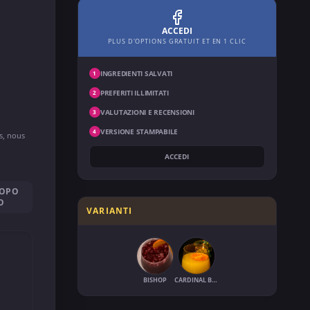
ACCEDI
PLUS D'OPTIONS GRATUIT ET EN 1 CLIC
INGREDIENTI SALVATI
1
PREFERITI ILLIMITATI
2
VALUTAZIONI E RECENSIONI
3
VERSIONE STAMPABILE
4
ns, nous
ACCEDI
DOPO
O
VARIANTI
BISHOP
CARDINAL BISHOP