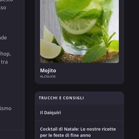
sso
nde
shop,
 tra
Mojito
ALCOLICO
TRUCCHI E CONSIGLI
nismo
Il Daiquiri
Cocktail di Natale: Le nostre ricette
per le feste di fine anno