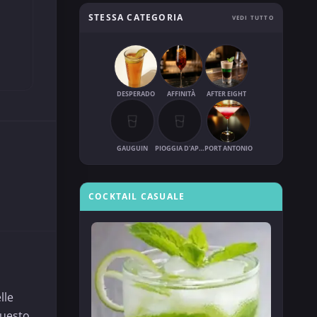
STESSA CATEGORIA
VEDI TUTTO
DESPERADO
AFFINITÀ
AFTER EIGHT
GAUGUIN
PIOGGIA D'APRILE
PORT ANTONIO
COCKTAIL CASUALE
lle
Questo