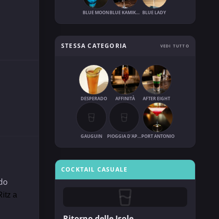
BLUE MOON
BLUE KAMIKAZE
BLUE LADY
STESSA CATEGORIA
VEDI TUTTO
DESPERADO
AFFINITÀ
AFTER EIGHT
GAUGUIN
PIOGGIA D'APRILE
PORT ANTONIO
COCKTAIL CASUALE
rdo
itz a
Ritorno delle Isole