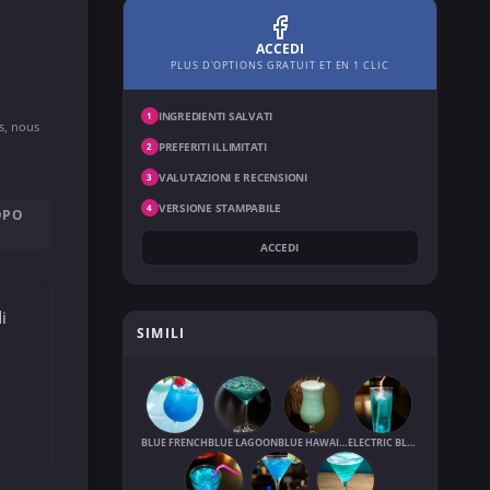
ACCEDI
PLUS D'OPTIONS GRATUIT ET EN 1 CLIC
INGREDIENTI SALVATI
1
ns, nous
PREFERITI ILLIMITATI
2
VALUTAZIONI E RECENSIONI
3
VERSIONE STAMPABILE
4
OPO
ACCEDI
i
SIMILI
BLUE FRENCH
BLUE LAGOON
BLUE HAWAIIAN
ELECTRIC BLUE