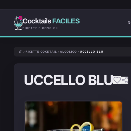
Cocktails
FACILES
R
RICETTE E CONSIGLI
RICETTE COCKTAIL
ALCOLICO
UCCELLO BLU
UCCELLO BLU