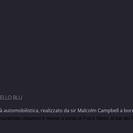
CELLO BLU
ità automobilistica, realizzato da sir Malcolm Campbell a bo
 numerose creazioni e messe a punto di Franz Meier, al bar del R