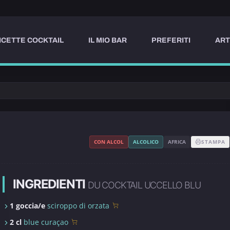
ICETTE COCKTAIL
IL MIO BAR
PREFERITI
ART
CON ALCOL
ALCOLICO
AFRICA
STAMPA
INGREDIENTI
DU COCKTAIL UCCELLO BLU
1 goccia/e
sciroppo di orzata
2 cl
blue curaçao