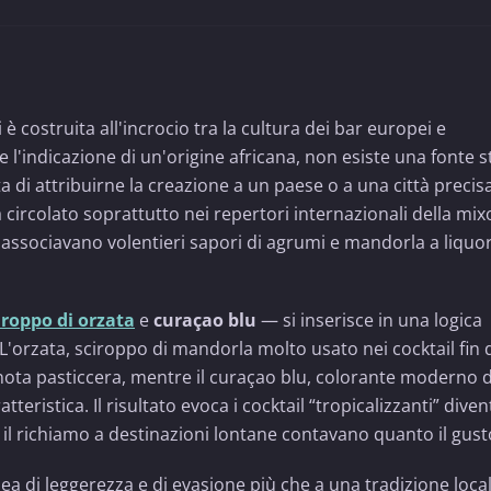
i è costruita all'incrocio tra la cultura dei bar europei e
 l'indicazione di un'origine africana, non esiste una fonte s
i attribuirne la creazione a un paese o a una città precisa
a circolato soprattutto nei repertori internazionali della mix
e associavano volentieri sapori di agrumi e mandorla a liquor
iroppo di orzata
e
curaçao blu
— si inserisce in una logica
a. L'orzata, sciroppo di mandorla molto usato nei cocktail fin 
ota pasticcera, mentre il curaçao blu, colorante moderno d
tteristica. Il risultato evoca i cocktail “tropicalizzanti” diven
 il richiamo a destinazioni lontane contavano quanto il gust
 di leggerezza e di evasione più che a una tradizione loca