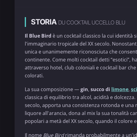
STORIA
DU COCKTAIL UCCELLO BLU
Il Blue Bird
è un cocktail classico la cui identità s
l'immaginario tropicale del XX secolo. Nonostante
unica e unanimemente riconosciuta che consenta d
continente. Come molti cocktail detti “esotici”, h
attraverso hotel, club coloniali e cocktail bar ch
colorati.
La sua composizione —
gin
,
succo di
limone
,
sc
classica di equilibrio tra alcol, acidità e dolcezz
secolo, apporta una consistenza rotonda e una n
liquore all'arancia, dona al mix la sua tonalità cara
popolari a metà del XX secolo, quando il colore e
Il nome
Blue Bird
rimanda probabilmente a un'idea