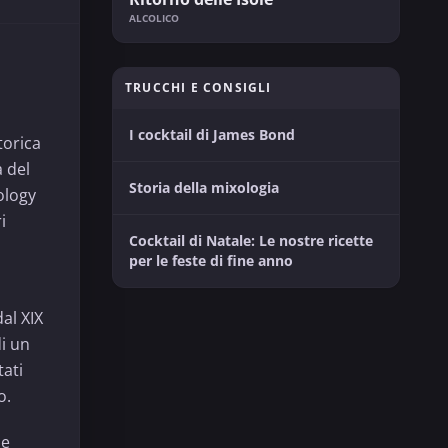
ALCOLICO
TRUCCHI E CONSIGLI
I cocktail di James Bond
torica
 del
Storia della mixologia
ology
i
Cocktail di Natale: Le nostre ricette
per le feste di fine anno
dal XIX
i un
tati
o.
le