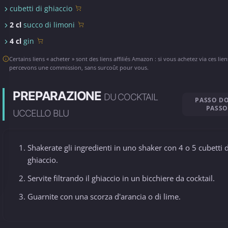
cubetti di ghiaccio
2 cl
succo di limoni
4 cl
gin
Certains liens « acheter » sont des liens affiliés Amazon : si vous achetez via ces lie
percevons une commission, sans surcoût pour vous.
PREPARAZIONE
DU COCKTAIL
PASSO D
PASSO
UCCELLO BLU
Shakerate gli ingredienti in uno shaker con 4 o 5 cubetti d
ghiaccio.
Servite filtrando il ghiaccio in un bicchiere da cocktail.
Guarnite con una scorza d'arancia o di lime.