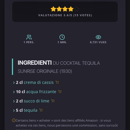
VALUTAZIONE 3.6/5 (15 VOTES)
1 PERS.
1 MIN.
8,731 VUES
INGREDIENTI
DU COCKTAIL TEQUILA
SUNRISE ORIGINALE (1930)
2 cl
crema di cassis
10 cl
acqua frizzante
2 cl
succo di lime
5 cl
tequila
Certains liens « acheter » sont des liens affiliés Amazon : si vous
achetez via ces liens, nous percevons une commission, sans surcoût