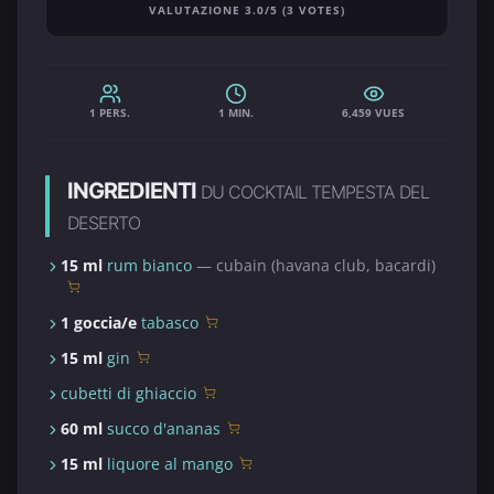
VALUTAZIONE 3.0/5 (3 VOTES)
1 PERS.
1 MIN.
6,459 VUES
INGREDIENTI
DU COCKTAIL TEMPESTA DEL
DESERTO
15 ml
rum bianco
— cubain (havana club, bacardi)
1 goccia/e
tabasco
15 ml
gin
cubetti di ghiaccio
60 ml
succo d'ananas
15 ml
liquore al mango