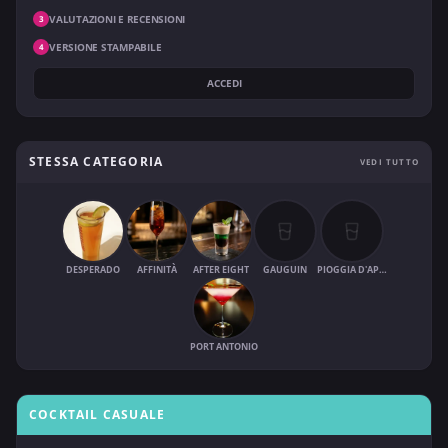
VALUTAZIONI E RECENSIONI
3
VERSIONE STAMPABILE
4
ACCEDI
STESSA CATEGORIA
VEDI TUTTO
DESPERADO
AFFINITÀ
AFTER EIGHT
GAUGUIN
PIOGGIA D'APRILE
PORT ANTONIO
COCKTAIL CASUALE